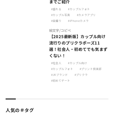
までご紹介
盛れる
カップルフォト
カップル写真
カメラアプリ
自撮り
iPhoneカメラ
絵文字/コピペ
【2025最新版】カップル向け
流行りのプリクラポーズ11
選！社会人・初めてでも気まず
くない！
社会人
カップル向け
カップルフォト
プリント倶楽部
JKブランド
プリクラ
初めてデート
人気の＃タグ