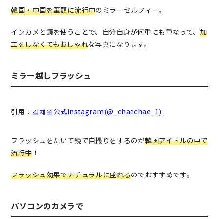
韓国・中国を筆頭に流行中
のミラーセルフィー。
インカメと鏡を使うことで、自分自身が何重にも重なって、
加
工をしなくてもおしゃれ
な写真になります。
ミラー越しフラッシュ
引用：
김채원公式Instagram(@_chaechae_1)
フラッシュをたいて鏡で自撮りをするのが
韓国アイドルの中で
流行中
！
フラッシュ効果でナチュラルに盛れる
のでおすすめです。
パソコンのカメラで