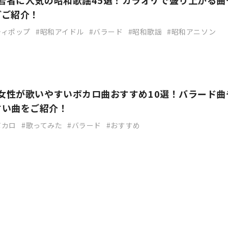
】若者に人気の昭和歌謡45選！カラオケで盛り上がる曲
どご紹介！
ティポップ
昭和アイドル
バラード
昭和歌謡
昭和アニソン
】女性が歌いやすいボカロ曲おすすめ10選！バラード曲
すい曲をご紹介！
ボカロ
歌ってみた
バラード
おすすめ