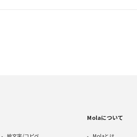
Molaについて
絵文字/コピペ
Molaとは