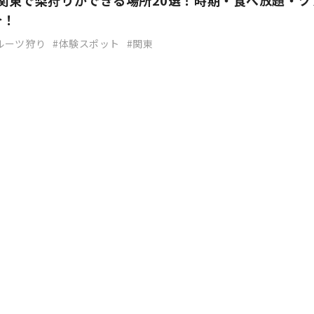
】関東で梨狩りができる場所20選！時期・食べ放題・ツ
介！
ルーツ狩り
体験スポット
関東