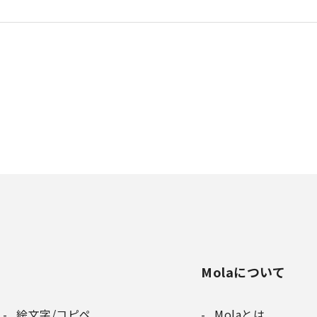
Molaについて
絵文字/コピペ
Molaとは