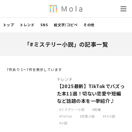
トップ
トレンド
SNS
絵文字/コピペ
その他
「#ミステリー小説」の記事一覧
7
件あり 1〜7件を表示しています
トレンド
【2025最新】TikTokでバズっ
た本11選！切ない恋愛や短編
など話題の本を一挙紹介♪
ミステリー小説
短編
TikTok
恋愛小説
SF小説
小説