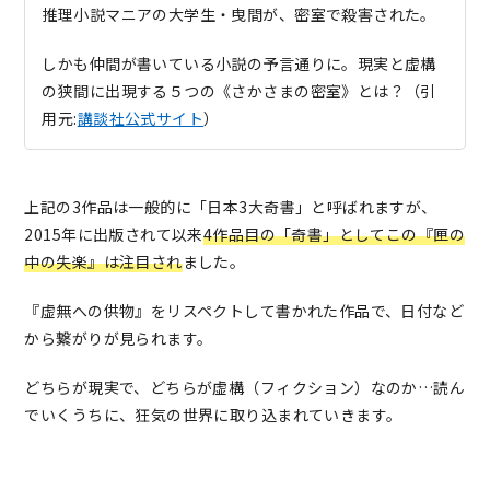
推理小説マニアの大学生・曳間が、密室で殺害された。
しかも仲間が書いている小説の予言通りに。現実と虚構
の狭間に出現する５つの《さかさまの密室》とは？（引
用元:
講談社公式サイト
）
上記の3作品は一般的に「日本3大奇書」と呼ばれますが、
2015年に出版されて以来
4作品目の「奇書」としてこの『匣の
中の失楽』は注目
され
ました。
『虚無への供物』をリスペクトして書かれた作品で、日付など
から繋がりが見られます。
どちらが現実で、どちらが虚構（フィクション）なのか…読ん
でいくうちに、狂気の世界に取り込まれていきます。