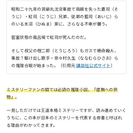
昭和二十九年の洞爺丸沈没事故で両親を失った蒼司（そ
うじ）・紅司（こうじ）兄弟、従弟の藍司（あいじ）ら
のいる氷沼（ひぬま）家に、さらなる不幸が襲う。
密室状態の風呂場で紅司が死んだのだ。
そして叔父の橙二郎（とうじろう）もガスで絶命――殺人、
事故？駆け出し歌手・奈々村久生（ななむらひさお）ら
の推理合戦が始まった。（引用元:
講談社公式サイト
）
ミステリーファンの間では必読の推理小説、『虚無への供
物』
。
一見しただけでは王道本格ミステリーですが、読み進めていく
うちに、この本が日本のミステリーを代表する奇書と呼ばれ
る理由がわかってきます。