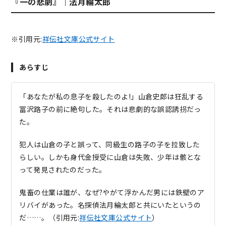
『一の悲劇』｜法月綸太郎
※引用元:
祥伝社文庫公式サイト
あらすじ
「あなたが私の息子を殺したのよ!」山倉史郎は狂乱する
冨沢路子の前に絶句した。それは悲劇的な誤認誘拐だっ
た。
犯人は山倉の子と誤って、同級生の路子の子を拉致した
らしい。しかも身代金授受に山倉は失敗、少年は骸とな
って発見されたのだった。
鬼畜の仕業は誰が、なぜ?やがて浮かんだ男には鉄壁のア
リバイがあった。名探偵法月綸太郎と共にいたというの
だ……。（引用元:
祥伝社文庫公式サイト
）