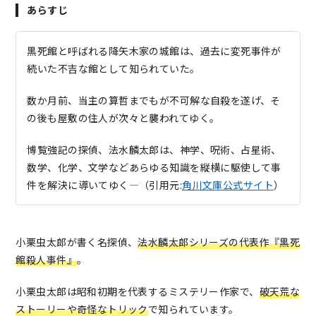
あらすじ
黒死館と呼ばれる降矢木家の城館は、過去に変死事件が
続いた不吉な館として知られていた。
数か月前、当主の算哲までもが不可解な自殺を遂げ、そ
の後も屋敷の住人が次々と襲われてゆく。
博覧強記の探偵、法水麟太郎は、神学、呪術、占星術、
数学、化学、文学などあらゆる知識を縦横に駆使して事
件を解決に導いてゆく―（
引用元:
角川文庫公式サイト
）
小栗虫太郎が書く名探偵、
法水麟太郎シリーズの代表作『黒死
館殺人事件』
。
小栗虫太郎は昭和初期を代表するミステリー作家で、
破天荒な
ストーリーや奇怪なトリック
で知られています。