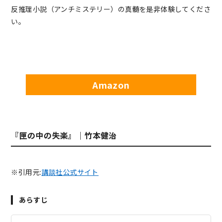
反推理小説（アンチミステリー）の真髄を是非体験してくださ
い。
Amazon
『匣の中の失楽』｜竹本健治
※引用元:
講談社公式サイト
あらすじ