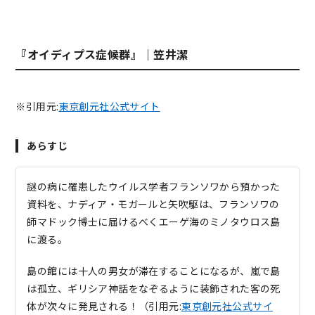
『オイディプス症候群』｜笠井潔
※引用元:
東京創元社公式サイト
あらすじ
謎の病に罹患したウイルス学者フランソワから預かった
資料を、ナディア・モガールと矢吹駆は、フランソワの
師マドック博士に届けるべくエーゲ海のミノタウロス島
に渡る。
島の館には十人の男女が滞在することになるが、嵐で島
は孤立、ギリシア神話をなぞるように装飾された客の死
体が次々に発見される！（引用元:
東京創元社公式サイ