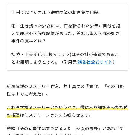
山村で起きたカルト宗教団体の斬首集団自殺。
唯一生き残った少女には、首を斬られた少年が自分を抱
えて運ぶ不可解な記憶があった。首無し聖人伝説の如き
事件の真相とは？
探偵・上苙丞(うえおろじょう)はその謎が奇蹟であるこ
とを証明しようとする。（引用元:
講談社公式サイト
）
新進気鋭のミステリー作家、井上真偽の代表作、『その可能
性はすでに考えた』。
これぞ本格ミステリー
ともいうべき、
微に入り細を穿った探偵
の推理
はミステリーファンをも唸らせます。
続編『その可能性はすでに考えた 聖女の毒杯』とあわせて