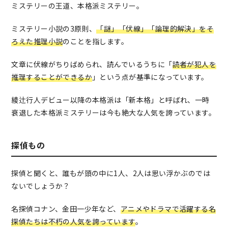
ミステリーの王道、本格派ミステリー。
ミステリー小説の3原則、
「謎」「伏線」「論理的解決」をそ
ろえた推理小説
のことを指します。
文章に伏線がちりばめられ、読んでいるうちに「
読者が犯人を
推理することができるか
」という点が基準になっています。
綾辻行人デビュー以降の本格派は「新本格」と呼ばれ、一時
衰退した本格派ミステリーは今も絶大な人気を誇っています。
探偵もの
探偵と聞くと、誰もが頭の中に1人、2人は思い浮かぶのでは
ないでしょうか？
名探偵コナン、金田一少年など、
アニメやドラマで活躍する名
探偵たちは不朽の人気を誇っています
。