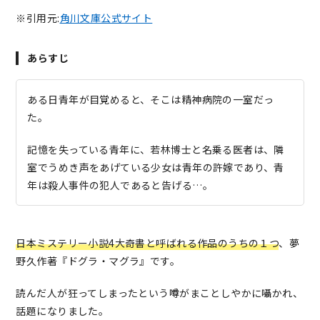
※引用元:
角川文庫公式サイト
あらすじ
ある日青年が目覚めると、そこは精神病院の一室だっ
た。
記憶を失っている青年に、若林博士と名乗る医者は、隣
室でうめき声をあげている少女は青年の許嫁であり、青
年は殺人事件の犯人であると告げる…。
日本ミステリー小説4大奇書と呼ばれる作品のうちの１つ
、夢
野久作著『ドグラ・マグラ』です。
読んだ人が狂ってしまったという噂がまことしやかに囁かれ、
話題になりました。