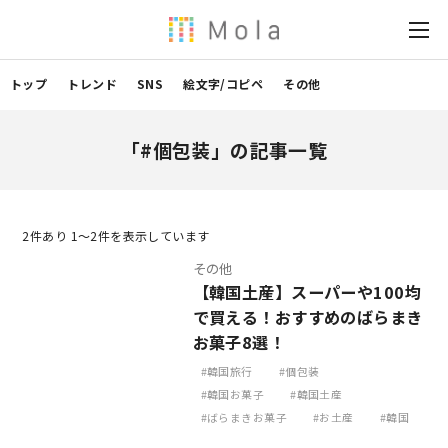
トップ
トレンド
SNS
絵文字/コピペ
その他
「#個包装」の記事一覧
2
件あり 1〜2件を表示しています
その他
【韓国土産】スーパーや100均
で買える！おすすめのばらまき
お菓子8選！
韓国旅行
個包装
韓国お菓子
韓国土産
ばらまきお菓子
お土産
韓国