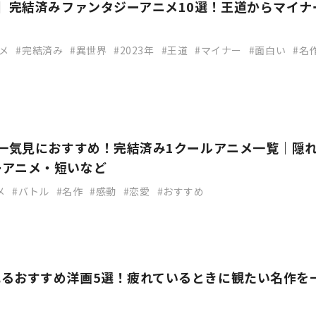
新】完結済みファンタジーアニメ10選！王道からマイナ
メ
完結済み
異世界
2023年
王道
マイナー
面白い
名
】一気見におすすめ！完結済み1クールアニメ一覧｜隠
ーアニメ・短いなど
メ
バトル
名作
感動
恋愛
おすすめ
れるおすすめ洋画5選！疲れているときに観たい名作を