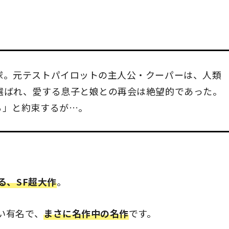
球。元テストパイロットの主人公・クーパーは、人類
選ばれ、愛する息子と娘との再会は絶望的であった。
る」と約束するが…。
る、SF超大作
。
い有名で、
まさに名作中の名作
です。