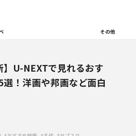
ペ
その他
新】U-NEXTで見れるおす
15選！洋画や邦画など面白
画
おすすめ映画
名作
サブスク