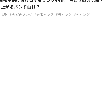
】高校生向け泣ける卒業ソング44選！今どきの人気曲・
り上がるバンド曲は？
ける歌
今どきソング
定番ソング
春ソング
冬ソング