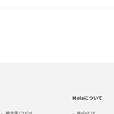
Molaについて
絵文字/コピペ
Molaとは