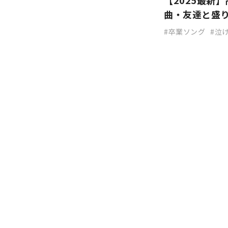
【2025最新
曲・友達と盛
卒業ソング
泣