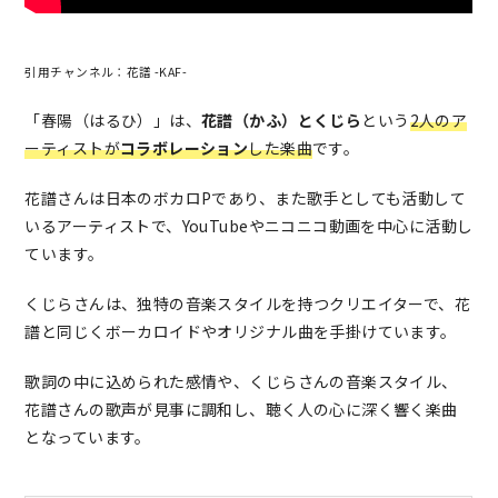
引用チャンネル：花譜 -KAF-
「春陽（はるひ）」は、
花譜（かふ）とくじら
という
2人のア
ーティストが
コラボレーション
した楽曲
です。
花譜さんは日本のボカロPであり、また歌手としても活動して
いるアーティストで、YouTubeやニコニコ動画を中心に活動し
ています。
くじらさんは、独特の音楽スタイルを持つクリエイターで、花
譜と同じくボーカロイドやオリジナル曲を手掛けています。
歌詞の中に込められた感情や、くじらさんの音楽スタイル、
花譜さんの歌声が見事に調和し、聴く人の心に深く響く楽曲
となっています。