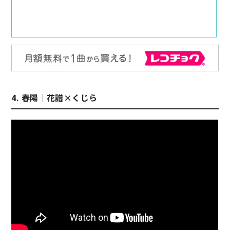
4. 春陽｜花譜×くじら