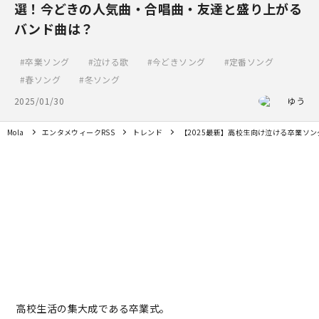
選！今どきの人気曲・合唱曲・友達と盛り上がる
バンド曲は？
卒業ソング
泣ける歌
今どきソング
定番ソング
春ソング
冬ソング
2025/01/30
ゆう
Mola
エンタメウィークRSS
トレンド
【2025最新】高校生向け泣ける卒業ソ
高校生活の集大成である卒業式。