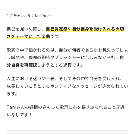
引用チャンネル：Tani Yuuki
自己を見つめ直し、
自己肯定感
や
自分自身を受け入れる大切
さ
をテーマにした楽曲
です。
歌詞の中で描かれるのは、自分が何者であるかを見失ってしま
う瞬間や、周囲の期待やプレッシャーに苦しみながらも、
自
分自身を再確認
しようとする過程です。
人生における迷いや不安、そしてその中で自分を受け入れ、
成長していこうとするポジティブなメッセージが込められてい
ます。
Taniさんの感情の込もった歌声に心を揺さぶられること間違
いなしです！