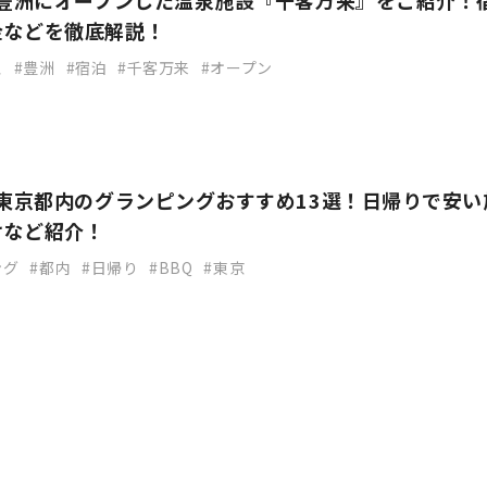
】豊洲にオープンした温泉施設『千客万来』をご紹介！
金などを徹底解説！
泉
豊洲
宿泊
千客万来
オープン
】東京都内のグランピングおすすめ13選！日帰りで安い
けなど紹介！
ング
都内
日帰り
BBQ
東京