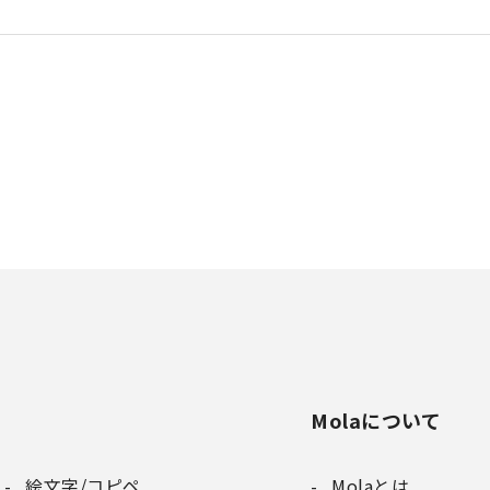
Molaについて
絵文字/コピペ
Molaとは