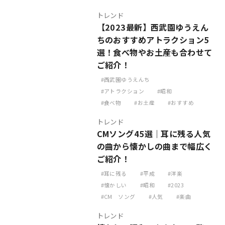
トレンド
【2023最新】西武園ゆうえん
ちのおすすめアトラクション5
選！食べ物やお土産も合わせて
ご紹介！
西武園ゆうえんち
アトラクション
昭和
食べ物
お土産
おすすめ
トレンド
CMソング45選｜耳に残る人気
の曲から懐かしの曲まで幅広く
ご紹介！
耳に残る
平成
洋楽
懐かしい
昭和
2023
CM ソング
人気
楽曲
トレンド