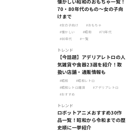
懐かしい昭和のおもちゃ一覧！
70・80年代のもの～女の子向
けまで
女の子向け
おもちゃ
懐かしい
昭和
70年代
80年代
一覧
トレンド
【今話題】アデリアレトロの人
気雑貨や食器23選を紹介！取
扱い店舗・通販情報も
昭和
昭和レトロ
昭和レトロ雑貨
アデリアレトロ
おすすめ
トレンド
ロボットアニメおすすめ30作
品一覧！昭和から令和までの歴
史順に一挙紹介