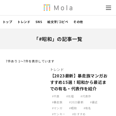
トップ
トレンド
SNS
絵文字/コピペ
その他
「#昭和」の記事一覧
7
件あり 1〜7件を表示しています
トレンド
【2023最新】暴走族マンガお
すすめ15選！昭和から最近ま
での有名・代表作を紹介
不良
元祖
代表作
暴走族
2023最新
最近
マンガ
昭和
有名
ヤンキー
おすすめ