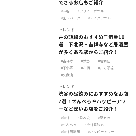
できるお店もご紹介
渋谷
アサイーボウル
宮下パーク
テイクアウト
トレンド
井の頭線のおすすめ居酒屋10
選！下北沢・吉祥寺など居酒屋
が多くある駅からご紹介！
吉祥寺
渋谷
居酒屋
下北沢
お酒
井の頭線
久我山
トレンド
渋谷の昼飲みにおすすめなお店
7選！せんべろやハッピーアワ
ーなど安いお店をご紹介！
渋谷
飲み会
昼飲み
せんべろ
渋谷昼飲み
渋谷居酒屋
ハッピーアワー