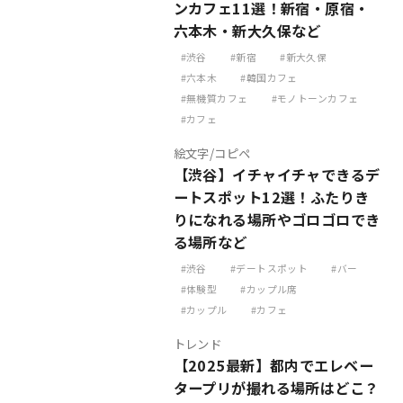
ンカフェ11選！新宿・原宿・
六本木・新大久保など
渋谷
新宿
新大久保
六本木
韓国カフェ
無機質カフェ
モノトーンカフェ
カフェ
絵文字/コピペ
【渋谷】イチャイチャできるデ
ートスポット12選！ふたりき
りになれる場所やゴロゴロでき
る場所など
渋谷
デートスポット
バー
体験型
カップル席
カップル
カフェ
トレンド
【2025最新】都内でエレベー
タープリが撮れる場所はどこ？