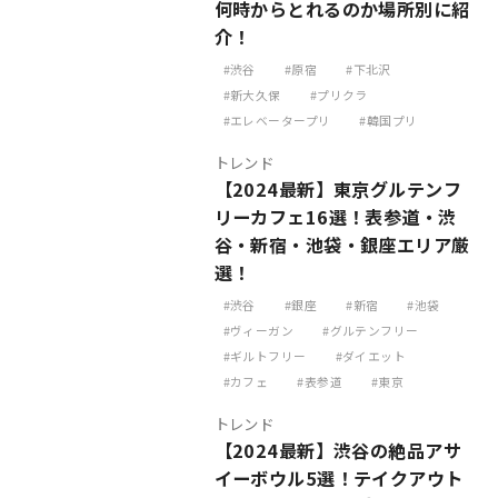
何時からとれるのか場所別に紹
介！
渋谷
原宿
下北沢
新大久保
プリクラ
エレベータープリ
韓国プリ
トレンド
【2024最新】東京グルテンフ
リーカフェ16選！表参道・渋
谷・新宿・池袋・銀座エリア厳
選！
渋谷
銀座
新宿
池袋
ヴィーガン
グルテンフリー
ギルトフリー
ダイエット
カフェ
表参道
東京
トレンド
【2024最新】渋谷の絶品アサ
イーボウル5選！テイクアウト