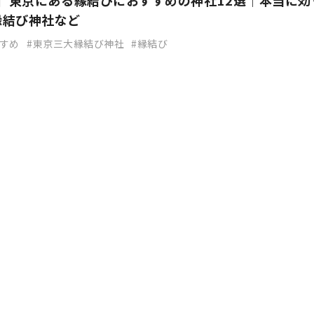
新】東京にある縁結びにおすすめの神社12選｜本当に効
縁結び神社など
すめ
東京三大縁結び神社
縁結び