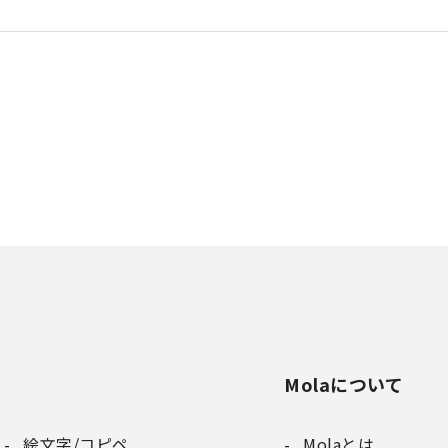
Molaについて
絵文字/コピペ
Molaとは