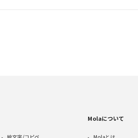
Molaについて
絵文字/コピペ
Molaとは