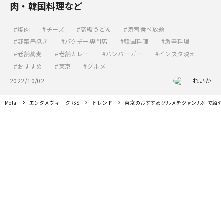
肉・韓国料理など
焼肉
チーズ
高級うどん
寿司食べ放題
野菜串焼き
パクチー専門店
韓国料理
激辛料理
老舗蕎麦
老舗カレー
ハンバーガー
インスタ映え
おすすめ
東京
グルメ
2022/10/02
れいか
Mola
エンタメウィークRSS
トレンド
東京のおすすめグルメをジャンル別で紹