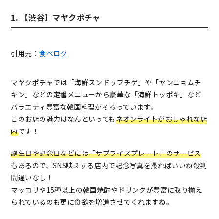
1. 【渋谷】マヤクポチャ
引用元：
食べログ
マヤクポチャでは「海鮮スンドゥブチゲ」や「ヤンニョムチ
キン」などの定番メニューから豪華な「海鮮トッポキ」など
バラエティ豊富な韓国料理がそろっています。
このお店の魅力はなんといっても
ネオンライトがおしゃれな店
内
です！
誕生日や記念日などには「サプライズプレート」のサービス
もあるので、SNS映えする店内で記念写真を撮ればいいね殺到
間違いなし！
マッコリや15種以上の韓国焼酎やドリンクが豊富に取り揃え
られているのも更に食欲を増進させてくれますね。