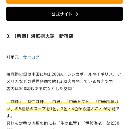
公式サイト
3. 【新宿】海底撈火鍋 新宿店
引用元：
食べログ
海底撈火鍋は中国に約1,200店、シンガポールやイギリス、ア
メリカなどの世界各国で約1,300店展開しているお店です。
店内は300席もある広々とした空間！
「麻辣」「特性麻辣」「白湯」「中華トマト」「中華風豚ガ
ツ」の5種類のスープを1色。2色・4色から選ぶことが可能
で
す。
具材も定番の肉類の他にも「牛の血管」「伊勢海老」など50