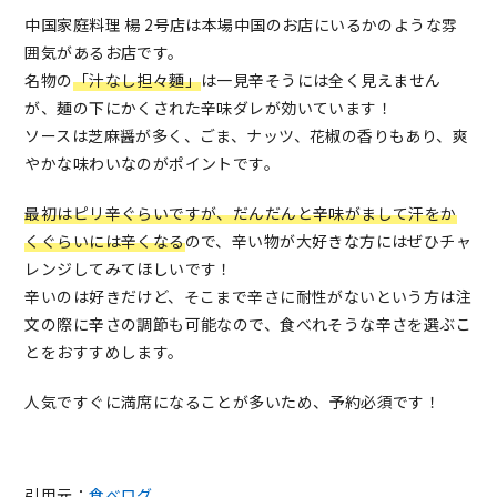
中国家庭料理 楊 2号店は本場中国のお店にいるかのような雰
囲気があるお店です。
名物の
「汁なし担々麵」
は一見辛そうには全く見えません
が、麺の下にかくされた辛味ダレが効いています！
ソースは芝麻醤が多く、ごま、ナッツ、花椒の香りもあり、爽
やかな味わいなのがポイントです。
最初はピリ辛ぐらいですが、だんだんと辛味がまして汗をか
くぐらいには辛くなる
ので、辛い物が大好きな方にはぜひチャ
レンジしてみてほしいです！
辛いのは好きだけど、そこまで辛さに耐性がないという方は注
文の際に辛さの調節も可能なので、食べれそうな辛さを選ぶこ
とをおすすめします。
人気ですぐに満席になることが多いため、予約必須です！
引用元：
食べログ