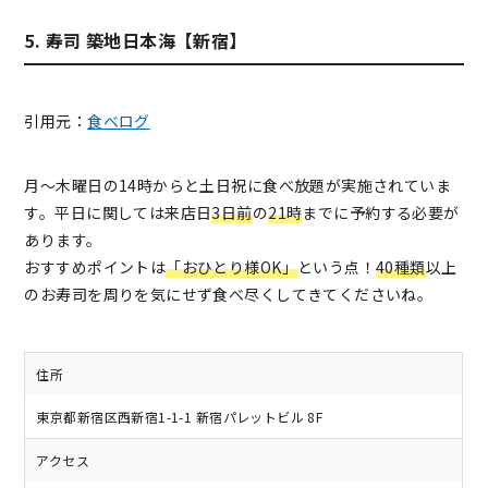
5. 寿司 築地日本海【新宿】
引用元：
食べログ
月〜木曜日の14時からと土日祝に食べ放題が実施されていま
す。平日に関しては来店日
3日前
の
21時
までに予約する必要が
あります。
おすすめポイントは
「おひとり様OK」
という点！
40種類
以上
のお寿司を周りを気にせず食べ尽くしてきてくださいね。
住所
東京都新宿区西新宿1-1-1 新宿パレットビル 8F
アクセス