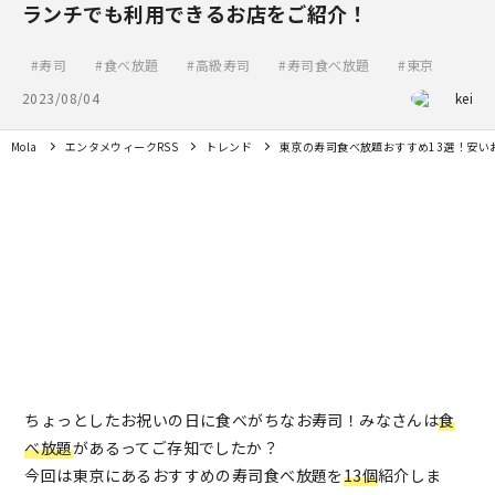
ランチでも利用できるお店をご紹介！
寿司
食べ放題
高級寿司
寿司食べ放題
東京
2023/08/04
kei
Mola
エンタメウィークRSS
トレンド
東京の寿司食べ放題おすすめ13選！安い
ちょっとしたお祝いの日に食べがちなお寿司！みなさんは
食
べ放題
があるってご存知でしたか？
今回は東京にあるおすすめの寿司食べ放題を
13個
紹介しま