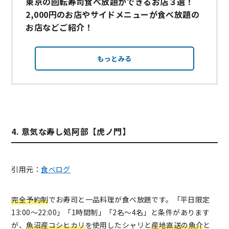
東京の回転寿司食べ放題ができるお店３選！
2,000円のお店やサイドメニューが食べ放題の
お店などご紹介！
もっとみる
4. 意気な寿し処阿部【虎ノ門】
引用元：
食べログ
完全予約制
でお寿司と一品料理が食べ放題です。「平日限定
13:00～22:00」「1時間制」「2名～4名」と条件があります
が、
魚沼産コシヒカリ
を使用したシャリと
産地直送の魚介
と