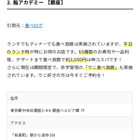
2. 鮨アカデミー 【銀座】
引用元：
食べログ
ランチでもディナーでも食べ放題は実施されていますが、
平日
のランチ時
が特にお得のお店です。
65種類
のお寿司や一品料
理、デザートまで食べ放題で
約3,000円
は神コスパです！
さらに現在は期間限定で、赤字覚悟の
「ウニ食べ放題」
も実施
されています。ウニ好きの方は今すぐご予約を！
住所
東京都中央区銀座2-4-6 銀座ベルビア館 7F
アクセス
「有楽町」駅から徒歩3分