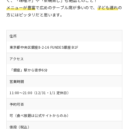
く、「味噌汁」や「茶碗蒸し」も絶品とのこと！
メニューが豊富
で広めのテーブル席が多いので、
子ども連れ
の
方にはピッタリだと思います。
住所
東京都中央区銀座8-2-16 FUNDES銀座 B1F
アクセス
「銀座」駅から徒歩6分
営業時間
11:00～21:00（12/31・1/1 定休日）
予約可否
可（食べ放題は公式サイトからのみ）
値段（税込）