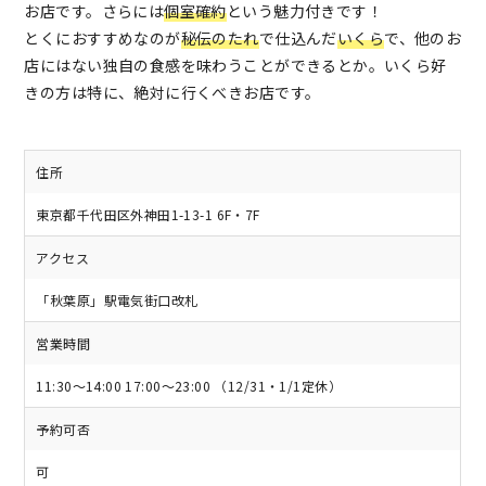
お店です。さらには
個室確約
という魅力付きです！
とくにおすすめなのが
秘伝のたれ
で仕込んだ
いくら
で、他のお
店にはない独自の食感を味わうことができるとか。いくら好
きの方は特に、絶対に行くべきお店です。
住所
東京都千代田区外神田1-13-1 6F・7F
アクセス
「秋葉原」駅電気街口改札
営業時間
11:30～14:00 17:00～23:00 （12/31・1/1定休）
予約可否
可