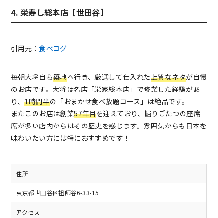
4. 栄寿し総本店【世田谷】
引用元：
食べログ
毎朝大将自ら
築地
へ行き、厳選して仕入れた
上質なネタ
が自慢
のお店です。大将は名店「栄家総本店」で修業した経験があ
り、
1時間半
の「おまかせ食べ放題コース」は絶品です。
またこのお店は創業
57年目
を迎えており、掘りごたつの座席
席が多い店内からはその歴史を感じます。雰囲気からも日本を
味わいたい方には特におすすめです！
住所
東京都世田谷区祖師谷6-33-15
アクセス