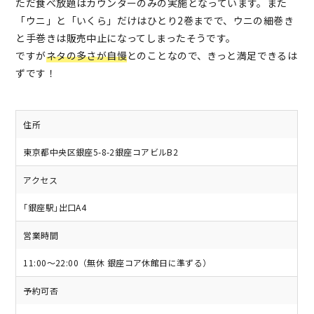
ただ食べ放題はカウンターのみの実施となっています。また
「ウニ」と「いくら」だけはひとり2巻までで、ウニの細巻き
と手巻きは販売中止になってしまったそうです。
ですが
ネタの多さが自慢
とのことなので、きっと満足できるは
ずです！
住所
東京都中央区銀座5-8-2銀座コアビルB2
アクセス
｢銀座駅｣出口A4
営業時間
11:00～22:00（無休 銀座コア休館日に準ずる）
予約可否