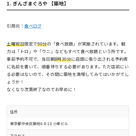
1. ぎんざまぐろや 【築地】
引用元：
食べログ
土曜祝日
限定で
90分
の「食べ放題」が実施されています。魅
力は「トロ」や「ウニ」などもすべて食べ放題という所です。
事前予約不可で、当日朝
8時30分
に店頭に張り出される予約表
に名前を書いて、順番待ちする必要があります。ただ店前にい
る必要はないので、その間に築地を満喫してみてはいかがでし
ょうか！
なくなり次第終了なのでお早めに！
住所
東京都中央区築地6-8-10 小柴ビル
アクセス