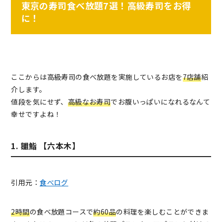
東京の寿司食べ放題7選！高級寿司をお得
に！
ここからは高級寿司の食べ放題を実施しているお店を
7店舗
紹
介します。
値段を気にせず、
高級なお寿司
でお腹いっぱいになれるなんて
幸せですよね！
1. 雛鮨 【六本木】
引用元：
食べログ
2時間
の食べ放題コースで
約60品
の料理を楽しむことができま