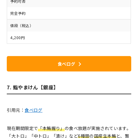
予約可否
完全予約
値段（税込）
4,200円
食べログ
7. 鮨やまけん【銀座】
引用元：
食べログ
現在期間限定で
「本鮪握り」
の食べ放題が実施されています。
「大トロ」「中トロ」「漬け」など
6種類
の
国産生本鮪
と、贅