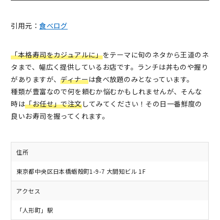
引用元：
食べログ
「本格寿司をカジュアルに」
をテーマに旬のネタから王道のネ
タまで、幅広く提供しているお店です。ランチは丼ものや握り
がありますが、
ディナー
は食べ放題のみとなっています。
種類が豊富なので何を頼むか悩むかもしれませんが、そんな
時は
「お任せ」で注文
してみてください！その日一番鮮度の
良いお寿司を握ってくれます。
住所
東京都中央区日本橋蛎殻町1-9-7 大間知ビル 1F
アクセス
「人形町」駅