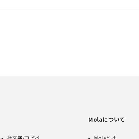
Molaについて
絵文字/コピペ
Molaとは