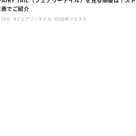
FAIRY TAIL（フェアリーテイル）を見る順番は？ス
年表でご紹介
 TAIL
フェアリーテイル
100年クエスト