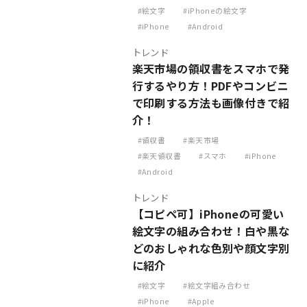
絵文字
iPhoneの絵文字
iPhone
Android
トレンド
楽天市場の領収書をスマホで発
行するやり方！PDFやコンビニ
で印刷する方法も画像付きで紹
介！
領収書
楽天市場
楽天領収書
スマホ
iPhone
Android
トレンド
【コピペ可】iPhoneの可愛い
絵文字の組み合わせ！白や黒な
どのおしゃれな色別や顔文字別
に紹介
絵文字
絵文字組み合わせ
iPhone
Apple