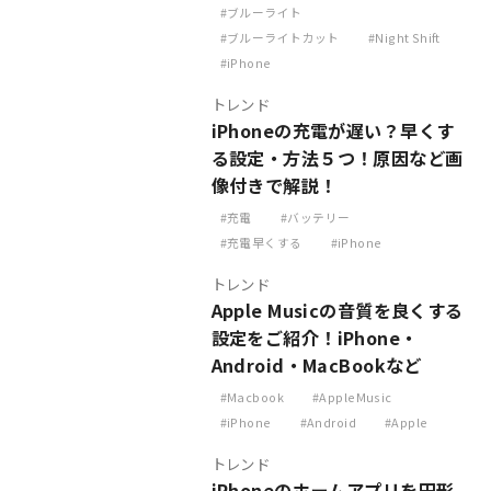
ブルーライト
ブルーライトカット
Night Shift
iPhone
トレンド
iPhoneの充電が遅い？早くす
る設定・方法５つ！原因など画
像付きで解説！
充電
バッテリー
充電早くする
iPhone
トレンド
Apple Musicの音質を良くする
設定をご紹介！iPhone・
Android・MacBookなど
Macbook
AppleMusic
iPhone
Android
Apple
トレンド
iPhoneのホームアプリを円形