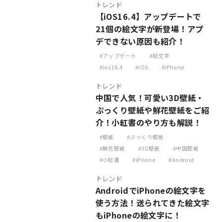
トレンド
【iOS16.4】アップデートで
21個の絵文字が新登場！アプ
デできない原因も紹介！
アップデート
絵文字
ios16.4
iOS
iPhone
トレンド
中国で人気！可愛い3D壁紙・
ぷっくり壁紙や鮮花壁紙をご紹
介！小紅書のやり方も解説！
壁紙
ぷっくり壁紙
鮮花壁紙
3D壁紙
中国壁紙
小紅書
iPhone
Android
トレンド
AndroidでiPhoneの絵文字を
使う方法！送られてきた絵文字
もiPhoneの絵文字に！