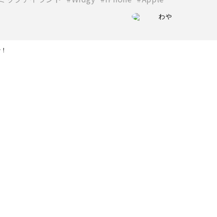
わや
介！