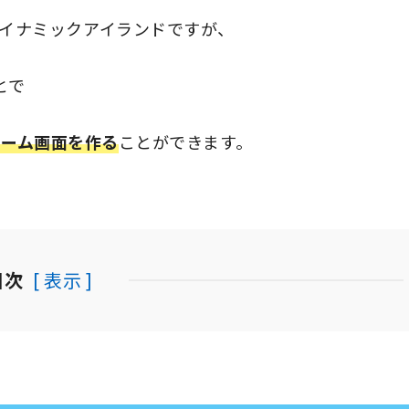
しているダイナミックアイランドですが、
とで
ホーム画面を作る
ことができます。
目次
[ 表示 ]