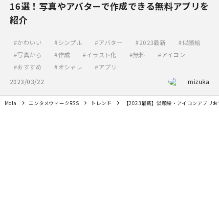
16選！写真やアバターで作成できる無料アプリを
紹介
かわいい
シンプル
アバター
2023最新
似顔絵
写真から
作成
イラスト化
無料
アイコン
おすすめ
オシャレ
アプリ
2023/03/22
mizuka
Mola
エンタメウィークRSS
トレンド
【2023最新】似顔絵・アイコンアプリ