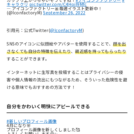
ガッツリ上がっちゃいそうですね！
#アイコンファクトリー
#
キャラクリ
pic.twitter.com/C4HojI9Mfc
— アイコンファクトリー🎀毎週イラスト更新中！
(@IconfactoryM)
September 26, 2022
引用元：公式Twitter(
@IconfactoryM
)
SNSのアイコンに似顔絵やアバターを使用することで、
顔を出
さなくても自分の特徴を伝えたり
、
親近感を持ってもらったり
することができます。
インターネットに生写真を投稿することはプライバシーの侵
害や個人情報の流出にもつながるため、そういった危険性を避
ける意味でもおすすめの方法です！
自分をかわいく明快にアピールできる
#新しいプロフィール画像
4月になり🌸
プロフィール画像を新しくしました🥰
よろしくお願いします😊✨