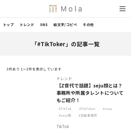
トップ
トレンド
SNS
絵文字/コピペ
その他
「#TikToker」の記事一覧
3
件あり 1〜3件を表示しています
トレンド
【Z世代で話題】seju顔とは？
事務所や所属タレントについて
もご紹介！
TikTok
TikToker
seju
seju顔
芸能事務所
TikTok