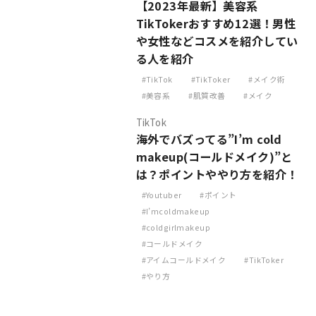
【2023年最新】美容系
TikTokerおすすめ12選！男性
や女性などコスメを紹介してい
る人を紹介
TikTok
TikToker
メイク術
美容系
肌質改善
メイク
TikTok
海外でバズってる”I’m cold
makeup(コールドメイク)”と
は？ポイントややり方を紹介！
Youtuber
ポイント
I’mcoldmakeup
coldgirlmakeup
コールドメイク
アイムコールドメイク
TikToker
やり方