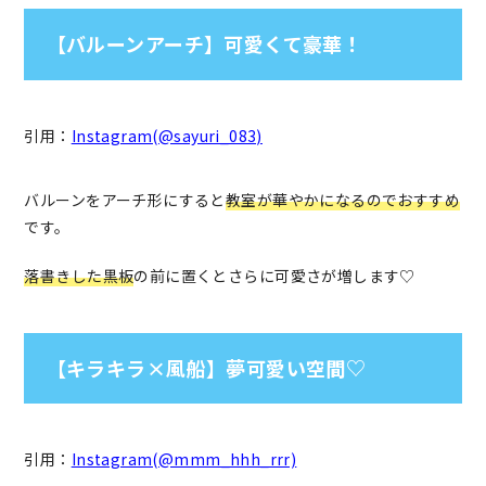
【バルーンアーチ】可愛くて豪華！
引用：
Instagram(@sayuri_083)
バルーンをアーチ形にすると
教室が華やかになるのでおすすめ
です。
落書きした黒板
の前に置くとさらに可愛さが増します♡
【キラキラ×風船】夢可愛い空間♡
引用：
Instagram(@mmm_hhh_rrr)