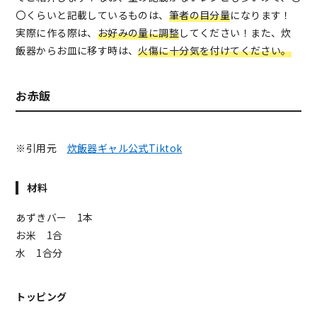
〇くらいと記載しているものは、
筆者の目分量
になります！
実際に作る際は、
お好みの量に調整
してください！また、炊
飯器からお皿に移す時は、
火傷に十分気を付けてください。
お赤飯
※引用元
炊飯器ギャル公式Tiktok
材料
あずきバー 1本
お米 1合
水 1合分
トッピング