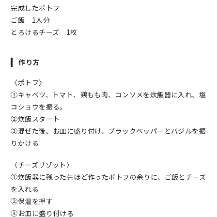
完成したポトフ
ご飯 1人分
とろけるチーズ 1枚
作り方
〈ポトフ〉
①キャベツ、トマト、鶏もも肉、コンソメを炊飯器に入れ、塩
コショウを振る。
②炊飯スタート
③混ぜた後、お皿に盛り付け、ブラックペッパーとバジルを振
りかける
〈チーズリゾット〉
①炊飯器に残った先ほど作ったポトフの余りに、ご飯とチーズ
を入れる
②保温を押す
③お皿に盛り付ける