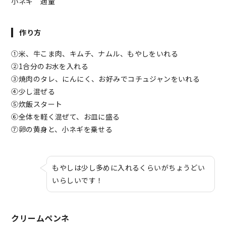
小ネギ 適量
作り方
①米、牛こま肉、キムチ、ナムル、もやしをいれる
②1合分のお水を入れる
③焼肉のタレ、にんにく、お好みでコチュジャンをいれる
④少し混ぜる
⑤炊飯スタート
⑥全体を軽く混ぜて、お皿に盛る
⑦卵の黄身と、小ネギを乗せる
もやしは少し多めに入れるくらいがちょうどい
いらしいです！
クリームペンネ