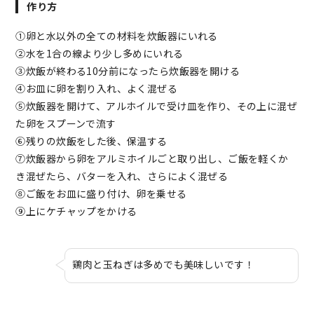
作り方
①卵と水以外の全ての材料を炊飯器にいれる
②水を1合の線より少し多めにいれる
③炊飯が終わる10分前になったら炊飯器を開ける
④お皿に卵を割り入れ、よく混ぜる
⑤炊飯器を開けて、アルホイルで受け皿を作り、その上に混ぜ
た卵をスプーンで流す
⑥残りの炊飯をした後、保温する
⑦炊飯器から卵をアルミホイルごと取り出し、ご飯を軽くか
き混ぜたら、バターを入れ、さらによく混ぜる
⑧ご飯をお皿に盛り付け、卵を乗せる
⑨上にケチャップをかける
鶏肉と玉ねぎは多めでも美味しいです！