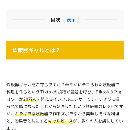
目次
[ 表示 ]
炊飯器ギャルとは？
炊飯器ギャルをご存じですか？華やかにデコられた炊飯器で
料理を作るというTiktokの投稿が話題を呼び、Tiktokのフォ
ロワーが
20万人
を超えるインフルエンサーです。すきぴに振
られて暇になったことから始まったという炊飯器のレシピです
が、
ギラギラな炊飯器
で作るズボラながら美味しそうな料理
と、効果音と共にする
ギャルピース
が、多くの人を虜にしてい
ます。