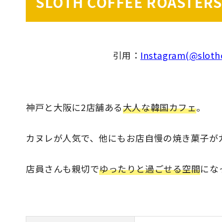
SLOTH COFFEE ROASTERS
引用：
Instagram(@slothc
神戸と大阪に2店舗ある
大人な韓国カフェ
。
カヌレが人気で、他にもお店自慢の焼き菓子が
店員さんも親切で
ゆったりと過ごせる空間
にな