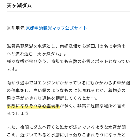
天ヶ瀬ダム
※引用元:
京都宇治観光マップ公式サイト
滋賀県琵琶湖を水源とし、南郷洗堰から瀬田川の名で宇治市
へと流れ込む「天ヶ瀬ダム」。
様々な噂が飛び交う、京都でも有数の心霊スポットとなってい
ます。
向かう途中ではエンジンがかかっているにもかかわらず車が謎
の停車をし、白い靄のようなものに包まれるとか、着物姿の
男の子がいきなり道路を横断してくるとか…。
事故になりそうな心霊現象
が多く、非常に危険な場所と言え
るでしょう。
また、夜間にダムへ行くと誰かが泳いでいるような水音が聞
こえ、近づいてみると水底に引っ張りこまれそうになったと