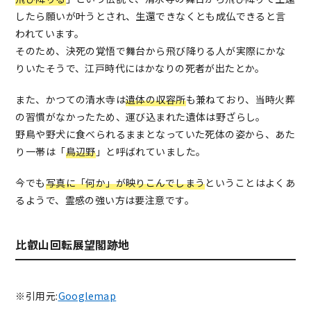
したら願いが叶うとされ、生還できなくとも成仏できると言
われています。
そのため、決死の覚悟で舞台から飛び降りる人が実際にかな
りいたそうで、江戸時代にはかなりの死者が出たとか。
また、かつての清水寺は
遺体の収容所
も兼ねており、当時火葬
の習慣がなかったため、運び込まれた遺体は野ざらし。
野鳥や野犬に食べられるままとなっていた死体の姿から、あた
り一帯は「
鳥辺野
」と呼ばれていました。
今でも
写真に「何か」が映りこんでしまう
ということはよくあ
るようで、霊感の強い方は要注意です。
比叡山回転展望閣跡地
※引用元:
Googlemap