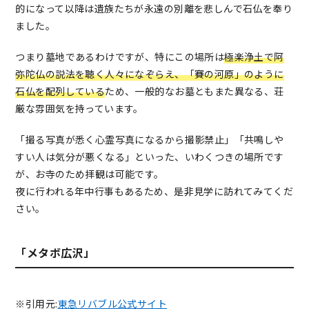
的になって以降は遺族たちが永遠の別離を悲しんで石仏を奉り
ました。
つまり墓地であるわけですが、特にこの場所は
極楽浄土で阿
弥陀仏の説法を聴く人々になぞらえ、「賽の河原」のように
石仏を配列している
ため、一般的なお墓ともまた異なる、荘
厳な雰囲気を持っています。
「撮る写真が悉く心霊写真になるから撮影禁止」「共鳴しや
すい人は気分が悪くなる」といった、いわくつきの場所です
が、お寺のため拝観は可能です。
夜に行われる年中行事もあるため、是非見学に訪れてみてくだ
さい。
「メタボ広沢」
※引用元:
東急リバブル公式サイト