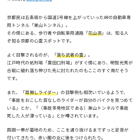
京都民は五条坂から国道1号線を上がっていった峠の自動車専
用トンネル「東山トンネル」。
その傍にある、歩行者や自転車用通路「
花山洞
」は、知る人
ぞ知る京都の心霊スポットです。
よく目撃されるのが、「
落ち武者の霊
」。
江戸時代の処刑場「粟田口刑場」がすぐ傍にあり、明智光秀が
合戦に破れ落ち伸びた先に討たれたのもここのすぐ南だそう
です。
また、「
首無しライダー
」の目撃例も相次いでいるようで、
「事故をおこした首なしのライダーが自分のバイクを見つめて
いる」とか、「（事故多発地区である）東山トンネルで事故
死した人が漂っている」とか噂されています。
周囲一帯が墓地のため、ここを通り抜けるまでずっと足音が
付いてきたり、赤い服の女に後をつけられたり。