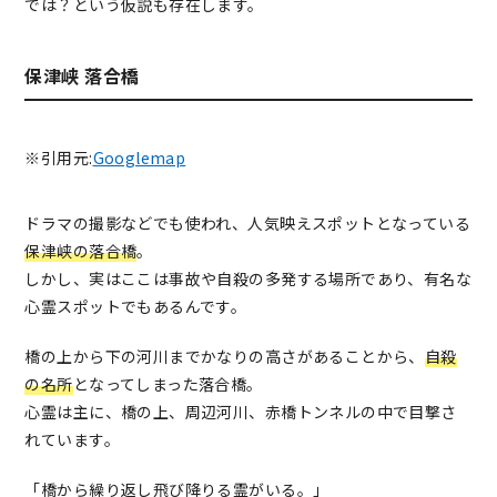
では？という仮説も存在します。
保津峡 落合橋
※引用元:
Googlemap
ドラマの撮影などでも使われ、人気映えスポットとなっている
保津峡の落合橋
。
しかし、実はここは事故や自殺の多発する場所であり、有名な
心霊スポットでもあるんです。
橋の上から下の河川までかなりの高さがあることから、
自殺
の名所
となってしまった落合橋。
心霊は主に、橋の上、周辺河川、赤橋トンネルの中で目撃さ
れています。
「橋から繰り返し飛び降りる霊がいる。」