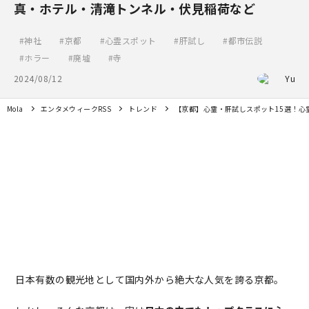
真・ホテル・清滝トンネル・伏見稲荷など
神社
京都
心霊スポット
肝試し
都市伝説
ホラー
廃墟
寺
2024/08/12
Yu
Mola
エンタメウィークRSS
トレンド
【京都】心霊・肝試しスポット15選！心
日本有数の観光地として国内外から絶大な人気を誇る京都。