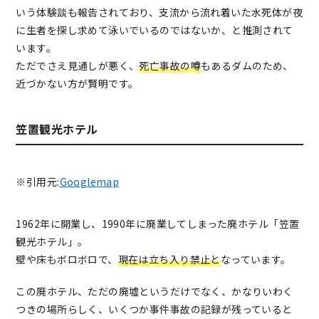
いう体験談も報告されており、支流から流れ着いた水死体が夜
に生者を探し求めて泳いでいるのではないか、と推測されて
います。
ただでさえ見通しが悪く、
死亡事故の噂
もあるダムのため、
近づかない方が賢明です。
笠置観光ホテル
※引用元:
Googlemap
1962年に開業し、1990年に廃業してしまった廃ホテル「笠置
観光ホテル」。
壁や床もボロボロで、
現在は立ち入り禁止と
なっています。
この廃ホテル、ただの廃墟というだけでなく、かなりいわく
つきの場所らしく、いくつか事件事故の記録が残っていると