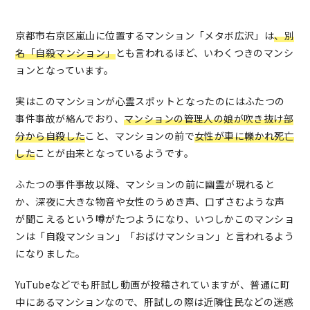
京都市右京区嵐山に位置するマンション「メタボ広沢」は
、別
名「自殺マンション」
とも言われるほど、いわくつきのマンシ
ョンとなっています。
実はこのマンションが心霊スポットとなったのにはふたつの
事件事故が絡んでおり、
マンションの管理人の娘が吹き抜け部
分から自殺した
こと、マンションの前で
女性が車に轢かれ死亡
した
ことが由来となっているようです。
ふたつの事件事故以降、マンションの前に幽霊が現れると
か、深夜に大きな物音や女性のうめき声、口ずさむような声
が聞こえるという噂がたつようになり、いつしかこのマンショ
ンは「自殺マンション」「おばけマンション」と言われるよう
になりました。
YuTubeなどでも肝試し動画が投稿されていますが、普通に町
中にあるマンションなので、肝試しの際は近隣住民などの迷惑