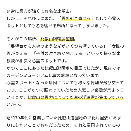
非常に霊力が強くて有名な比叡山。
しかし、それゆえにまた、「
霊を引き寄せる
」として心霊ス
ポットとしても名を馳せる場所となってしまいました。
それがこの場所、
比叡山回転展望閣
。
「展望台から人魂のような光がいくつも漂っている」「女性の
霊が見える」「子供の泣き声が聞こえる」といった様々な体
験談が相次ぐ心霊スポットです。
かつてここにあった比叡山遊園地の目玉でしたが、現在では
ガーデンミュージアム比叡の施設となっています。
心霊スポットとなった原因についても様々な憶測が飛び交って
おり、ここがかつて賑わっていたため人恋しい幽霊が集まって
いるとか、
比叡山の霊力によって周囲の浮遊霊が集まっている
とか…。
昭和30年代に営業していた比叡山遊園地のお化け屋敷があま
りにも怖いことで有名だったため、それと混同されているの