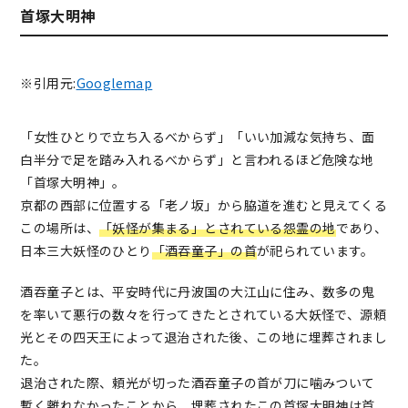
首塚大明神
※引用元:
Googlemap
「女性ひとりで立ち入るべからず」「いい加減な気持ち、面
白半分で足を踏み入れるべからず」と言われるほど危険な地
「首塚大明神」。
京都の西部に位置する「老ノ坂」から脇道を進むと見えてくる
この場所は、
「妖怪が集まる」とされている怨霊の地
であり、
日本三大妖怪のひとり
「酒吞童子」の首
が祀られています。
酒吞童子とは、平安時代に丹波国の大江山に住み、数多の鬼
を率いて悪行の数々を行ってきたとされている大妖怪で、源頼
光とその四天王によって退治された後、この地に埋葬されまし
た。
退治された際、頼光が切った酒吞童子の首が刀に噛みついて
暫く離れなかったことから、埋葬されたこの首塚大明神は首