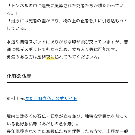
「トンネルの中に過去に風葬された死者たちが横たわってい
る。」
「河原には死者の霊がおり、橋の上の正者を川に引き込もうと
している。」
水辺や自殺スポットにありがちな噂が飛び交っていますが、普
通に観光スポットでもあるため、立ち入り等は可能です。
勇気のある方は是非
夜に
訪れてみてくださいね。
化野念仏寺
※引用元:
あだし野念仏寺公式サイト
境内に数多くの石仏・石塔が立ち並び、独特な雰囲気を放って
いる化野念仏寺（あだしの念仏寺）。
長年風葬されてきた無縁仏たちを埋葬したお寺で、土葬が一般