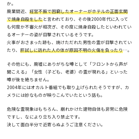
か。
廃業間近、
経営不振で困窮したオーナーがホテルの正面玄関
で焼身自殺をした
と言われており、その後2000年代に入って
も何度か不審火が相次ぎ、その度に焼身自殺したといわれてい
るオーナーの姿が目撃されているそうです。
火事がおさまった跡も、焼けただれた男性の霊が目撃されてい
たり、
肝試しに訪れた人の体が原因不明の火傷を負ったり
…。
その他にも、廃墟にありがちな噂として「フロントから声が
聞こえる」「女性（子ども、老婆）の霊が現れる」といった
噂が後を絶ちません。
2004年にはオカルト番組でも取り上げられたそうですが、カ
メラには妙なものが映りこんでいたという話も。
危険な霊現象はもちろん、崩れかけた建物自体も非常に危険
ですし、なにより立ち入り禁止です。
決して面白半分で近寄らぬようご注意ください。