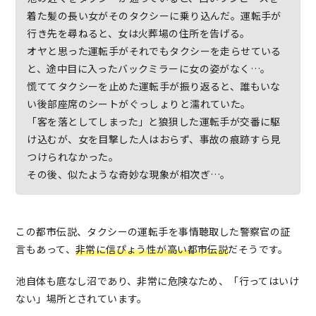
着た髪の長い女がそのタクシーに乗り込んだ。運転手が
行き先を尋ねると、女は火葬場の住所を告げる。
オヤと思った運転手がそれでもタクシーを走らせている
と、途中目に入ったバックミラーに女の姿がなく…。
慌ててタクシーを止めた運転手が振り返ると、誰もいな
い後部座席のシートがぐっしょりと濡れていた。
「客を落としてしまった」と狼狽した運転手が交番に駆
け込むが、女を目撃した人はおらず、事故の痕跡すら見
つけられなかった。
その後、似たような奇妙な現象が相次ぎ…。
この都市伝説、タクシーの運転手を事情聴取した警察官の証
言もあって、
非常に信ぴょう性が高い都市伝説
だそうです。
池自体も底なし沼であり、非常に危険なため、「行ってはいけ
ない」場所とされています。