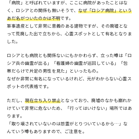
「病院」と呼ばれていますが、ここに病院があったことはな
く、ロシアとの関係も無いそうで、
なぜ「ロシア病院」という
あだ名がついたのかは不明
です。
軍事遺産として非常に意義のある建物ですが、その廃墟とな
って荒廃した出で立ちから、心霊スポットとして有名となりま
した。
ロシアとも病院とも関係ないにもかかわらず、立った噂は「ロ
シア兵の幽霊が出る」「看護婦の幽霊が巡回している」「包
帯だらけで片足の男性を見た」といったもの。
なぜか非常に有名になっているけれど、元がわからない心霊ス
ポットの代表格です。
ただし、
現在立ち入り禁止
となっており、廃墟のなかも崩れか
けていて非常に危ないため、「行ってはいけない」場所ではあ
ります。
「取り壊されていないのは怨霊がとりついているから…」な
んていう噂もありますので、ご注意を。