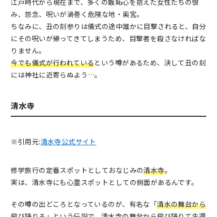
江戸時代から現在まで、多くの嫉妬心を抱えた女性たちの恨
み、怨念、呪いが渦巻く危険な地・奥宮。
ちなみに、丑の刻参りは儀式の途中誰かに目撃されると、自分
にその呪いが帰ってきてしまうため、目撃者を殺さなければな
りません。
今でも儀式が行われている
という噂があるため、決して丑の刻
には神社に近寄らぬよう…。
清水寺
※引用元:
清水寺公式サイト
修学旅行の定番スポットとしておなじみの
清水寺
。
実は、清水寺にも心霊スポットとしての側面があるんです。
その噂の出どころとなっているのが、有名な「
清水の舞台から
飛び降りる
」という伝説で、清水寺の舞台から飛び降りて生還