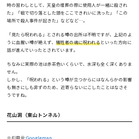
時の習わしとして、天皇の埋葬の際に使用人が一緒に殺され
た」「戦で切り落とした頭をここできれいに洗った」「この
場所で殺人事件が起きた」などなど…。
「見たら呪われる」とされる噂の出所は不明ですが、上記のよ
うに血腥い噂が絶えず、
犠牲者の魂に呪われる
といった方向に
話が進んでいったとされています。
ちなみに実際の池は赤茶色いくらいで、水深も全く深くありま
せん。
しかし、「呪われる」という噂が立つからにはなんらかの影響
も無きにしも非ずのため、近寄らないにこしたことはなさそ
うですね。
花山洞（東山トンネル）
※引用元:
Googlemap