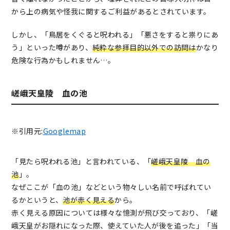
から上の病気や怪我に関するご利益があるとされています。
しかし、「鳥居をくぐると呪われる」「悪さをすると祟りにあ
う」といった噂があり、
純粋な参拝目的以外での訪問は
かなり
危険な行為かもしれません…。
嵯峨天皇陵 血の池
※引用元:
Googlemap
「見たら呪われる池」と言われている、「
嵯峨天皇陵 血の
池
」。
なぜここが「血の池」などという物々しい名前で呼ばれてい
るかというと、
池が赤く見える
から。
赤く見える原因については様々な憶測が飛び交っており、「嵯
峨天皇がお隠れになった際、使えていた人が後を追った」「当