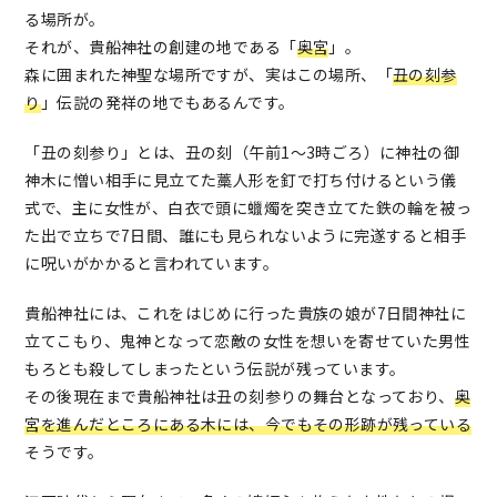
る場所が。
それが、貴船神社の創建の地である「
奥宮
」。
森に囲まれた神聖な場所ですが、実はこの場所、「
丑の刻参
り
」伝説の発祥の地でもあるんです。
「丑の刻参り」とは、丑の刻（午前1～3時ごろ）に神社の御
神木に憎い相手に見立てた藁人形を釘で打ち付けるという儀
式で、主に女性が、白衣で頭に蠟燭を突き立てた鉄の輪を被っ
た出で立ちで7日間、誰にも見られないように完遂すると相手
に呪いがかかると言われています。
貴船神社には、これをはじめに行った貴族の娘が7日間神社に
立てこもり、鬼神となって恋敵の女性を想いを寄せていた男性
もろとも殺してしまったという伝説が残っています。
その後現在まで貴船神社は丑の刻参りの舞台となっており、
奥
宮を進んだところにある木には、今でもその形跡が残っている
そうです。