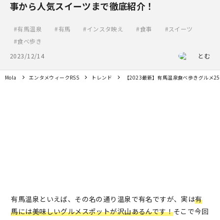
事から人気スイーツまで徹底紹介！
有馬温泉
有馬
インスタ映え
食事
スイーツ
食べ歩き
2023/12/14
とむ
Mola
エンタメウィークRSS
トレンド
【2023最新】有馬温泉食べ歩きグルメ
有馬温泉といえば、その名の通り温泉で有名ですが、実は
有
馬には美味しいグルメスポットが沢山あるんです！
そこで今回