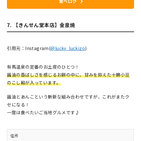
食べログ
7. 【きんせん堂本店】金泉焼
引用元：Instagram(
@lucky_luckizo
)
有馬温泉の定番のお土産のひとつ！
醤油の香ばしさを感じるお餅の中に、甘みを抑えた十勝小豆
のこし餡が入っています。
醤油とあんこという斬新な組み合わせですが、これがまたク
セになる！
一度は食べたいご当地グルメです♪
住所