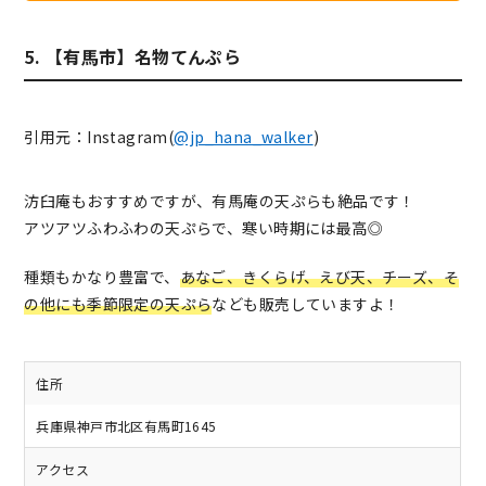
5. 【有馬市】名物てんぷら
引用元：Instagram(
@jp_hana_walker
)
汸臼庵もおすすめですが、有馬庵の天ぷらも絶品です！
アツアツふわふわの天ぷらで、寒い時期には最高◎
種類もかなり豊富で、
あなご、きくらげ、えび天、チーズ、そ
の他にも季節限定の天ぷら
なども販売していますよ！
住所
兵庫県神戸市北区有馬町1645
アクセス