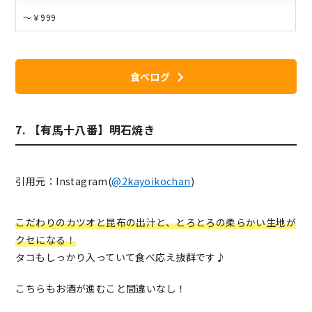
～￥999
食べログ
7. 【有馬十八番】明石焼き
引用元：Instagram(
@2kayoikochan
)
こだわりのカツオと昆布の出汁と、とろとろの柔らかい生地が
クセになる！
タコもしっかり入っていて食べ応え抜群です♪
こちらもお酒が進むこと間違いなし！