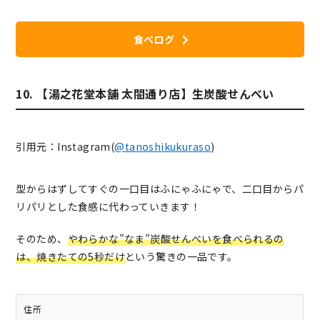
食べログ
10. 【湯之花堂本舗 太閤通り店】生炭酸せんべい
引用元：Instagram(
@tanoshikukuraso
)
型からはずしてすぐの一口目はふにゃふにゃで、二口目からパ
リパリとした食感に代わっていきます！
そのため、
やわらかな”なま”炭酸せんべいを食べられるの
は、焼きたての5秒だけ
という驚きの一品です。
住所