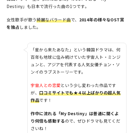
Destiny」も日本で流行った曲の1つです。
女性歌手が歌う
綺麗なバラード曲
で、
2014年の様々なOST賞
を独占
しました。
「星から来たあなた」という韓国ドラマは、何
百年も地球に住み続けていた宇宙人ト・ミンジ
ュンと、アジアを代表する人気女優チョン・ソ
ンイのラブストーリーです。
宇宙人との恋愛
という少し変わった作品です
が、
口コミサイトでも★４以上ばかりの超人気
作品
です！
作中に流れる「My Destiny」は普通に聞くよ
り何倍も感動する
ので、ぜひドラマも見てくだ
さいね！