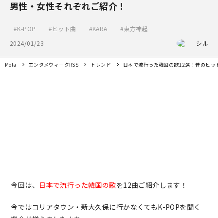
男性・女性それぞれご紹介！
K-POP
ヒット曲
KARA
東方神起
2024/01/23
シル
Mola
エンタメウィークRSS
トレンド
日本で流行った韓国の歌12選！昔のヒッ
今回は、
日本で流行った韓国の歌
を12曲ご紹介します！
今ではコリアタウン・新大久保に行かなくてもK-POPを聞く