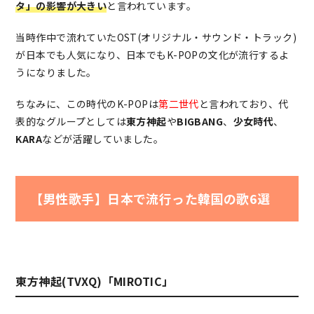
タ」の影響が大きい
と言われています。
当時作中で流れていたOST(オリジナル・サウンド・トラック)
が日本でも人気になり、日本でもK-POPの文化が流行するよ
うになりました。
ちなみに、この時代のK-POPは
第二世代
と言われており、代
表的なグループとしては
東方神起
や
BIGBANG
、
少女時代
、
KARA
などが活躍していました。
【男性歌手】日本で流行った韓国の歌6選
東方神起(TVXQ)「MIROTIC」