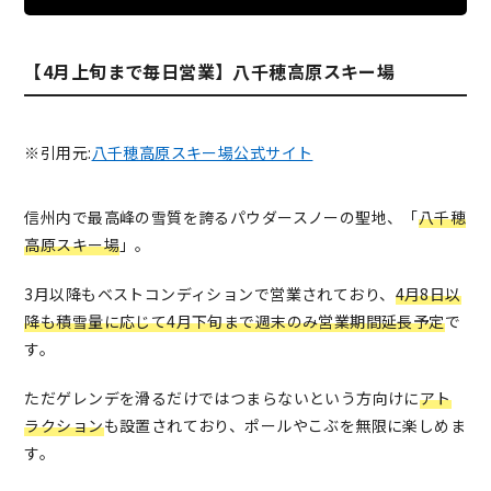
【4月上旬まで毎日営業】八千穂高原スキー場
※引用元:
八千穂高原スキー場公式サイト
信州内で最高峰の雪質を誇るパウダースノーの聖地、「
八千穂
高原スキー場
」。
3月以降もベストコンディションで営業されており、
4月8日以
降も積雪量に応じて4月下旬まで週末のみ営業期間延長予定
で
す。
ただゲレンデを滑るだけではつまらないという方向けに
アト
ラクション
も設置されており、ポールやこぶを無限に楽しめま
す。