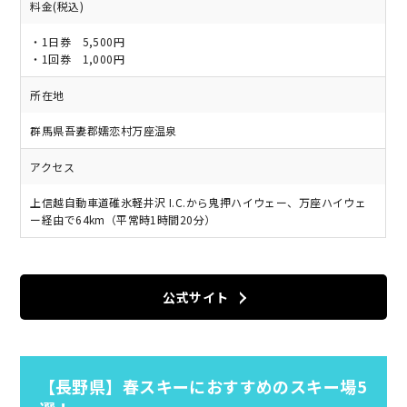
料金(税込)
・1日券 5,500円
・1回券 1,000円
所在地
群馬県吾妻郡嬬恋村万座温泉
アクセス
上信越自動車道碓氷軽井沢 I.C.から鬼押ハイウェー、万座ハイウェ
ー経由で64km（平常時1時間20分）
公式サイト
【長野県】春スキーにおすすめのスキー場5