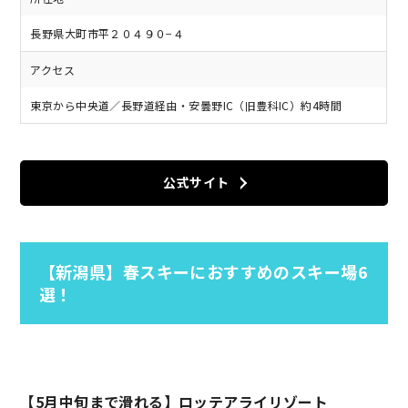
長野県大町市平２０４９０−４
アクセス
東京から中央道／長野道経由・安曇野IC（旧豊科IC）約4時間
公式サイト
【新潟県】春スキーにおすすめのスキー場6
選！
【5月中旬まで滑れる】ロッテアライリゾート