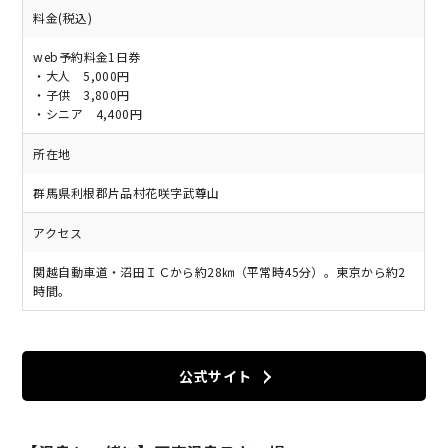
料金(税込)
web予約料金1日券
・大人 5,000円
・子供 3,800円
・シニア 4,400円
所在地
群馬県利根郡片品村花咲字武尊山
アクセス
関越自動車道・沼田ＩＣから約28㎞（平常時45分）。東京から約2
時間。
公式サイト