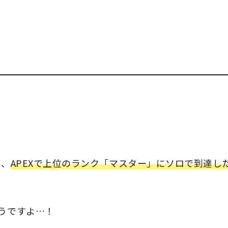
は、
APEXで上位のランク「マスター」にソロで到達し
うですよ…！