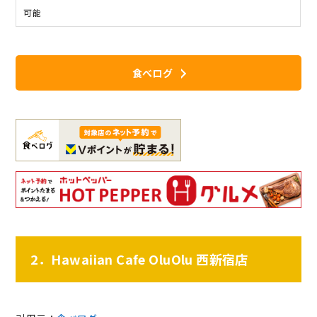
可能
食べログ
2．Hawaiian Cafe OluOlu 西新宿店