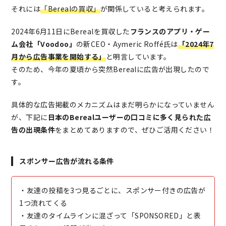
それには
「Berealの買収」
が関係していると考えられます。
2024年6月11日にBerealを買収した
フランスのアプリ・ゲー
ム会社「Voodoo」
の新CEO・Aymeric Roffé氏は
「2024年7
月から広告事業を開始する」
と明言しています。
そのため、今年の夏頃から突然Berealに広告が出現したので
す。
具体的な広告掲載のメカニズムはまだ明らかになっていません
が、下記に
日本のBerealユーザーの口コミに多く見られた広
告の出現条件
をまとめてありますので、ぜひご活用ください！
スポンサー広告が流れる条件
・友達の投稿を3つ見るごとに、スポンサー付きの広告が
1つ流れてくる
・友達のタイムラインに混ざって「SPONSORED」と表