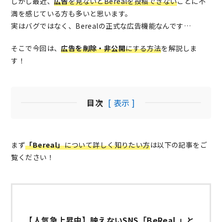
しかし最近、
広告
を見ないとBerealを投稿できない
ことに不
満を感じている方も多いと思います。
実はバグではなく、Berealの正式な広告機能なんです…
そこで今回は、
広告を削除・非公開
にする方法
を解説しま
す！
目次
[ 表示 ]
まず
「Bereal」
について詳しく知りたい方
は以下の記事をご
覧ください！
【人気急上昇中】映えないSNS「BeReal.」と