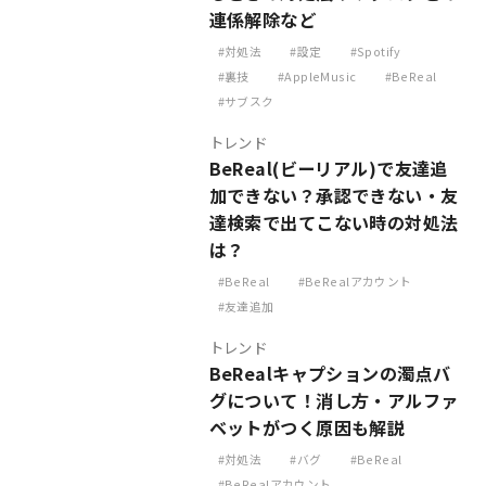
連係解除など
対処法
設定
Spotify
裏技
AppleMusic
BeReal
サブスク
トレンド
BeReal(ビーリアル)で友達追
加できない？承認できない・友
達検索で出てこない時の対処法
は？
BeReal
BeRealアカウント
友達追加
トレンド
BeRealキャプションの濁点バ
グについて！消し方・アルファ
ベットがつく原因も解説
対処法
バグ
BeReal
BeRealアカウント