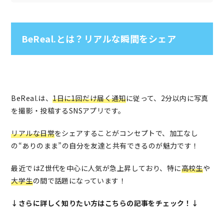
BeReal.とは？リアルな瞬間をシェア
BeReal.は、
1日に1回だけ届く通知
に従って、2分以内に写真
を撮影・投稿するSNSアプリです。
リアルな日常
をシェアすることがコンセプトで、加工なし
の“ありのまま”の自分を友達と共有できるのが魅力です！
最近ではZ世代を中心に人気が急上昇しており、特に
高校生
や
大学生
の間で話題になっています！
↓さらに詳しく知りたい方はこちらの記事をチェック！↓