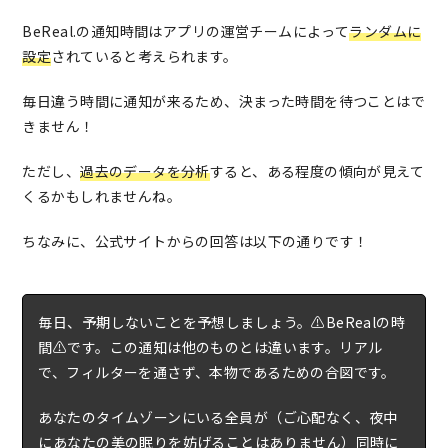
BeReal.の通知時間はアプリの運営チームによって
ランダムに
設定
されていると考えられます。
毎日違う時間に通知が来るため、決まった時間を待つことはで
きません！
ただし、
過去のデータを分析
すると、ある程度の傾向が見えて
くるかもしれませんね。
ちなみに、公式サイトからの回答は以下の通りです！
毎日、予期しないことを予想しましょう。⚠️BeRealの時
間⚠️です。この通知は他のものとは違います。リアル
で、フィルターを通さず、本物であるための合図です。
あなたのタイムゾーンにいる全員が（ご心配なく、夜中
にあなたの美の眠りを妨げることはありません）同時に