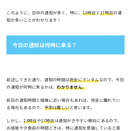
このように、日中の通知が多く、特に、
13時台
と
17時台
の通
知が多いことがわかります！
今日の通知は何時に来る？
前述してきた通り、通知の時間は
完全にランダム
なので、今日
の通知が何時に来るかは、
わかりません
。
前日の通知時間と極端に近い場合もあれば、完全に離れてい
る場合もあるので、
予測は難しい
と思います。
しかし、
13時台
や
17時台
は通知がきやすい傾向にあるので、
お昼後や夕食前の時間どきは、特に通知を意識していると良