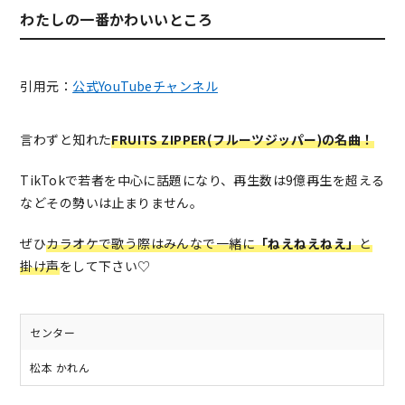
わたしの一番かわいいところ
引用元：
公式YouTubeチャンネル
言わずと知れた
FRUITS ZIPPER(フルーツジッパー)の名曲！
TikTokで若者を中心に話題になり、再生数は9億再生を超える
などその勢いは止まりません。
ぜひ
カラオケで歌う際はみんなで一緒に
「ねえねえねえ」
と
掛け声
をして下さい♡
センター
松本 かれん