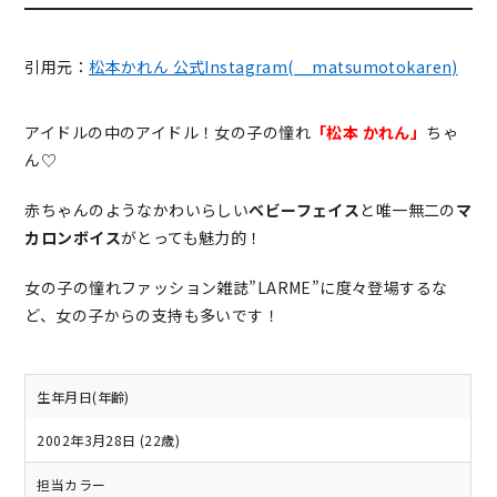
引用元：
松本かれん 公式Instagram(__matsumotokaren)
アイドルの中のアイドル！女の子の憧れ
「松本 かれん」
ちゃ
ん♡
赤ちゃんのようなかわいらしい
ベビーフェイス
と唯一無二の
マ
カロンボイス
がとっても魅力的！
女の子の憧れファッション雑誌”LARME”に度々登場するな
ど、女の子からの支持も多いです！
生年月日(年齢)
2002年3月28日 (22歳)
担当カラー