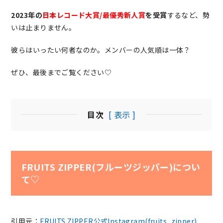
2023年の
日本レコード大賞/最優秀新人賞
を受賞
するなど、勢
いは止まりません。
彼らはいったい何者なのか。メンバーの人気順は一体？
ぜひ、最後までご覧ください♡
目次
[ 表示 ]
FRUITS ZIPPER(フルーツジッパー)につい
て♡
引用元：
FRUITS ZIPPER公式Instagram(fruits_zipper)