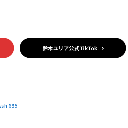
鈴木ユリア公式TikTok
wsh 685