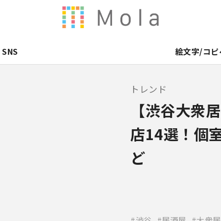
SNS
絵文字/コピ
トレンド
【渋谷大衆居
店14選！個
ど
渋谷
居酒屋
大衆居