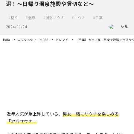
選！～日帰り温泉施設や貸切など～
整う
温泉
混浴サウナ
サウナ
千葉
2024/01/24
シル
Mola
エンタメウィークRSS
トレンド
【千葉】カップル・男女で混浴できるサウ
近年人気が急上昇している、
男女一緒にサウナを楽しめる
「混浴サウナ」
。