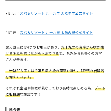
引用元：
スパ＆リゾート 九十九里 太陽の里公式サイト
引用元：
スパ＆リゾート 九十九里 太陽の里公式サイト
露天風呂には4つのお風呂があり、
九十九里の海岸から吹き抜
ける潮風を感じながら入浴できる
為、県外からも多くのお客
さんが来ます。
「岩盤SPA 庵」は千葉県最大級の面積を誇り、7種類の岩盤浴
を備えています。
それぞれ室温や特徴が異なっており長時間楽しめる為、
デート
にも最適
な施設です！
料金表