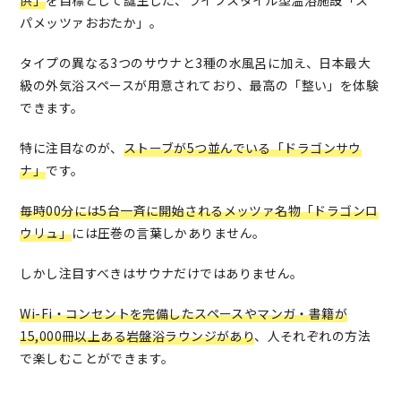
供」
を目標として誕生した、ライフスタイル型温浴施設「ス
パメッツァおおたか」。
タイプの異なる3つのサウナと3種の水風呂に加え、日本最大
級の外気浴スペースが用意されており、最高の「整い」を体験
できます。
特に注目なのが、
ストーブが5つ並んでいる「ドラゴンサウ
ナ」
です。
毎時00分には5台一斉に開始されるメッツァ名物「ドラゴンロ
ウリュ」
には圧巻の言葉しかありません。
しかし注目すべきはサウナだけではありません。
Wi-Fi・コンセントを完備したスペースやマンガ・書籍が
15,000冊以上ある岩盤浴ラウンジ
があり
、人それぞれの方法
で楽しむことができます。