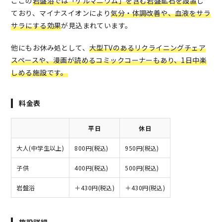
ここの
岩盤浴では「ゲルマニウム」を含む岩盤鉱石を設置
し
ており、マイナスイオンにより
気分・体調改善や、血液をサラ
サラにする効果
が見込まれています。
他にもお休み処として、
大型TVのあるリクライニングチェア
スペースや、漫画が読めるコミックコーナーもあり、1日中楽
しめる施設です。
料金表
平日
休日
大人(中学生以上)
800円(税込)
950円(税込)
子供
400円(税込)
500円(税込)
岩盤浴
＋430円(税込)
＋430円(税込)