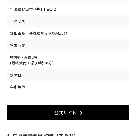
千葉県野田市花井1丁目1-2
アクセス
野田市駅・梅郷駅から徒歩約15分
営業時間
朝9時～深夜1時
(最終受付：深夜0時30分)
定休日
年中無休
公式サイト
4. 佐倉天然温泉 澄流（すみれ）