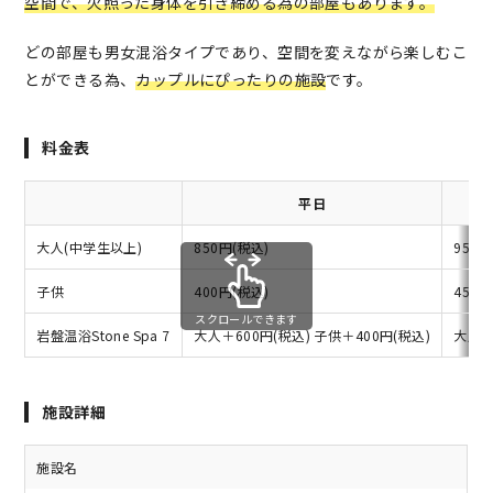
空間で、火照った身体を引き締める為の部屋もあります。
どの部屋も男女混浴タイプであり、空間を変えながら楽しむこ
とができる為、
カップルにぴったりの施設
です。
料金表
平日
大人(中学生以上)
850円(税込)
950円
子供
400円(税込)
450円
スクロールできます
岩盤温浴Stone Spa 7
大人＋600円(税込) 子供＋400円(税込)
大人＋
施設詳細
施設名