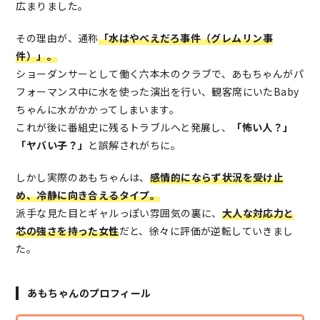
広まりました。
その理由が、通称
「水はやべえだろ事件（グレムリン事
件）」。
ショーダンサーとして働く六本木のクラブで、あもちゃんがパ
フォーマンス中に水を使った演出を行い、観客席にいたBaby
ちゃんに水がかかってしまいます。
これが後に番組史に残るトラブルへと発展し、
「怖い人？」
「ヤバい子？」
と誤解されがちに。
しかし実際のあもちゃんは、
感情的にならず状況を受け止
め、冷静に向き合えるタイプ。
派手な見た目とギャルっぽい雰囲気の裏に、
大人な対応力と
芯の強さを持った女性
だと、徐々に評価が逆転していきまし
た。
あもちゃんのプロフィール