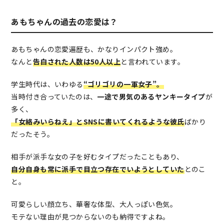
あもちゃんの過去の恋愛は？
あもちゃんの恋愛遍歴も、かなりインパクト強め。
なんと
告白された人数は50人以上
と言われています。
学生時代は、いわゆる
“ゴリゴリの一軍女子”。
当時付き合っていたのは、
一途で男気のあるヤンキータイプ
が
多く、
「女絡みいらねえ」とSNSに書いてくれるような彼氏
ばかり
だったそう。
相手が派手な女の子を好むタイプだったこともあり、
自分自身も常に派手で目立つ存在でいようとしていた
とのこ
と。
可愛らしい顔立ち、華奢な体型、大人っぽい色気。
モテない理由が見つからないのも納得ですよね。