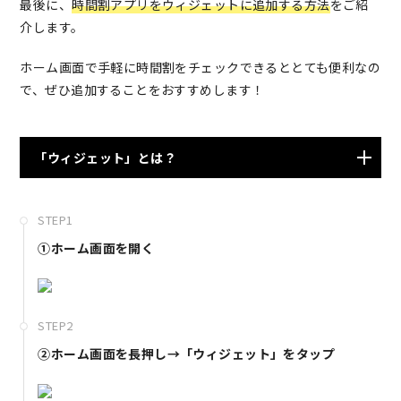
最後に、
時間割アプリをウィジェットに追加する方法
をご紹
介します。
ホーム画面で手軽に時間割をチェックできるととても便利なの
で、ぜひ追加することをおすすめします！
「ウィジェット」とは？
ウィジェットとは、
ホーム画面にアプリの一部画面を追
STEP1
加できるショートカット機能
のことです。
①ホーム画面を開く
アプリを立ち上げることなく簡単に天気や時間などを確
認することができます。
STEP2
ウィジェットに対応しているアプリとしていないアプリ
②ホーム画面を長押し→「ウィジェット」をタップ
があるので、追加したい場合は一度確認が必要です。