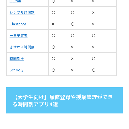
Fulltan
〇
✕
✕
シンプル時間割
〇
〇
✕
Classnote
✕
〇
✕
一日予定表
〇
〇
〇
きせかえ時間割
〇
✕
✕
時間割＋
〇
✕
〇
Schooly
〇
✕
〇
【大学生向け】履修登録や授業管理ができ
る時間割アプリ4選