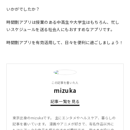
いかがでしたか？
時間割アプリは授業のある中高生や大学生はもちろん、忙し
いスケジュールを送る社会人にもおすすめなアプリです。
時間割アプリを有効活用して、日々を便利に過ごしましょう！
この記事を書いた人
mizuka
記事一覧を見る
東京出身のmizukaです。 主にエンタメやヘルスケア、暮らしの
記事を書いています。 漫画やアニメが好きで、有名作品以外に
もマニアックな作品を掘り出すのが趣味です。 皆さまの役に立