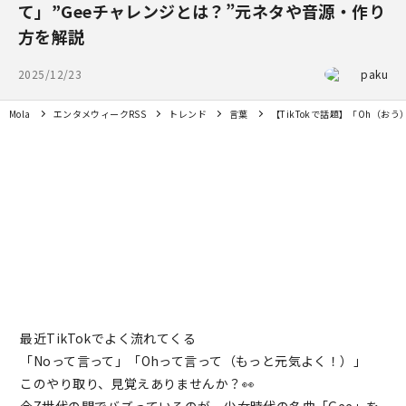
て」”Geeチャレンジとは？”元ネタや音源・作り
方を解説
2025/12/23
paku
Mola
エンタメウィークRSS
トレンド
言葉
【TikTokで話題】「Oh（お
最近TikTokでよく流れてくる
「Noって言って」「Ohって言って（もっと元気よく！）」
このやり取り、見覚えありませんか？👀
今Z世代の間でバズっているのが、少女時代の名曲「Gee」を