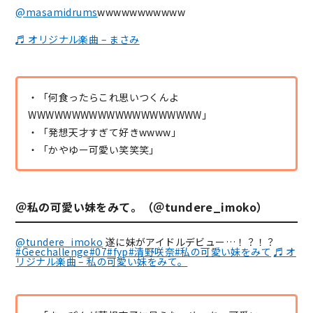
@masamidrums
wwwwwwwwwww
♬ オリジナル楽曲 – まさみ
・「何食ったらこれ思いつくんよ
WWWWWWWWWWWWWWWWWWWW」
・「発想天才すぎて好きwwww」
・「かやゆー可愛い笑笑笑」
＠私の可愛い妹をみて。（＠tundere_imoko）
@tundere_imoko
遂に妹がアイドルデビュー…！？！？
#Geechallenge
#07
#fyp
#清野咲奈
#私の可愛い妹をみて
♬ オ
リジナル楽曲 – 私の可愛い妹をみて。