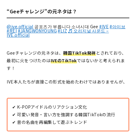
“Geeチャレンジ”の元ネタは？
@ive.official
공포즈가 부릅니다 소녀시대 Gee
#IVE
#아이브
#REI
#JANGWONYOUNG
#LIZ
♬ 오리지널 사운드 –
IVE.official
Geeチャレンジの元ネタは、
韓国TikTok発祥
とされており、
最初に火をつけたのは
IVEのTikTok
ではないかと考えられま
す！
IVE本人たちが直接この形式を始めたわけではありませんが、
✔ K-POPアイドルのリアクション文化
✔ 可愛い発音・言い方を強調する韓国TikTokの流行
✔ 昔の名曲を再編集して遊ぶトレンド