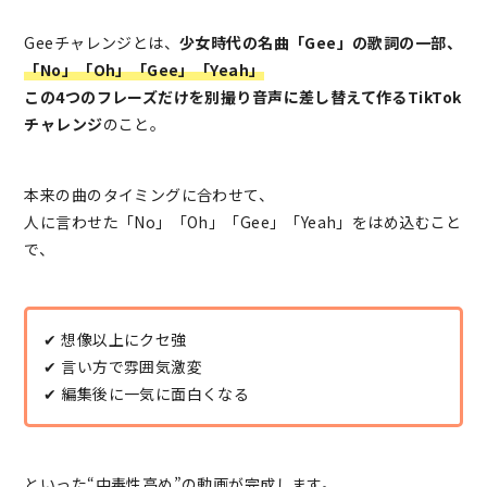
Geeチャレンジとは、
少女時代の名曲「Gee」の歌詞の一部、
「No」「Oh」「Gee」「Yeah」
この4つのフレーズだけを別撮り音声に差し替えて作るTikTok
チャレンジ
のこと。
本来の曲のタイミングに合わせて、
人に言わせた「No」「Oh」「Gee」「Yeah」をはめ込むこと
で、
✔ 想像以上にクセ強
✔ 言い方で雰囲気激変
✔ 編集後に一気に面白くなる
といった“中毒性高め”の動画が完成します。