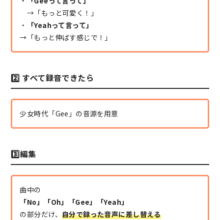
・
「Geeって言って」
→「もっと可愛く！」
・
「Yeahって言って」
→「もっと伸ばす感じで！」
2️⃣ すべて録音できたら
少女時代「Gee」の音源を用意
3️⃣編集
曲中の
「No」「Oh」「Gee」「Yeah」
の部分だけ、
自分で録った音声に差し替える