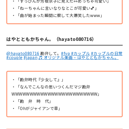
・「すっぴんが芳根京子に見えた👀めっちゃ可愛い」
・「ねーちゃんに言いなりなとこが可愛い💕」
・「曲が始まった瞬間に察して大爆笑したwww」
はやとともかちゃん。（hayato080716）
@hayato080716
勘弁して。
#fyp
#カップル
#カップルの日常
#couple
#japan
♬ オリジナル楽曲 – はやとともかちゃん。
・「勘弁時代『少女して』」
・「なんでこんなの思いつくんだマジ勘弁
WWWWWWWWWWWWWWWWWWWWWWWW」
・「勘 弁 時 代」
・「Ohがジャイアンで草」