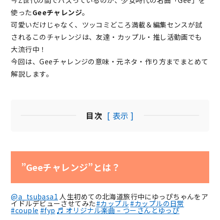
使った
Geeチャレンジ
。
可愛いだけじゃなく、ツッコミどころ満載＆編集センスが試
されるこのチャレンジは、友達・カップル・推し活動画でも
大流行中！
今回は、Geeチャレンジの意味・元ネタ・作り方までまとめて
解説します。
目次
[ 表示 ]
”Geeチャレンジ”とは？
@a_tsubasa1
人生初めての北海道旅行中にゆっぴちゃんをア
イドルデビューさせてみた⁡
#カップル
#カップルの日常
#couple
#fyp
♬ オリジナル楽曲 – つーさんとゆっぴ