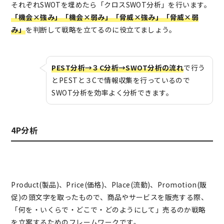
それぞれSWOTを埋めたら「クロスSWOT分析」を行います。
「機会×強み」「機会×弱み」「脅威×強み」「脅威×弱
み」
を判断して戦略を立てるのに役立てましょう。
PEST分析→３C分析→SWOT分析の流れ
で行う
とPESTと３Cで情報収集を行っているので
SWOT分析を効率よく分析できます。
4P分析
Product(製品)、Price(価格)、Place(流動)、Promotion(販
促)の頭文字を取ったもので、商品やサービスを販売する際、
「何を・いくらで・どこで・どのようにして」売るのか戦略
を立案するためのフレームワークです。