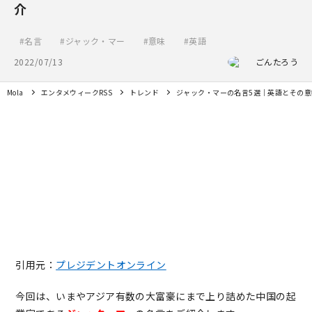
介
名言
ジャック・マー
意味
英語
2022/07/13
ごんたろう
Mola
エンタメウィークRSS
トレンド
ジャック・マーの名言5選｜英語とその意
引用元：
プレジデントオンライン
今回は、いまやアジア有数の大富豪にまで上り詰めた中国の起