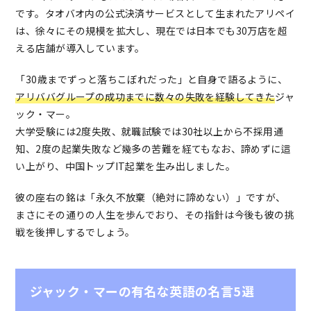
です。タオバオ内の公式決済サービスとして生まれたアリペイ
は、徐々にその規模を拡大し、現在では日本でも30万店を超
える店舗が導入しています。
「30歳までずっと落ちこぼれだった」と自身で語るように、
アリババグループの成功までに数々の失敗を経験してきた
ジャ
ック・マー。
大学受験には2度失敗、就職試験では30社以上から不採用通
知、2度の起業失敗など幾多の苦難を経てもなお、諦めずに這
い上がり、中国トップIT起業を生み出しました。
彼の座右の銘は「永久不放棄（絶対に諦めない）」ですが、
まさにその通りの人生を歩んでおり、その指針は今後も彼の挑
戦を後押しするでしょう。
ジャック・マーの有名な英語の名言5選