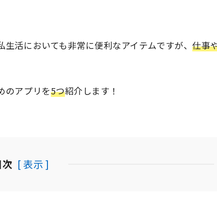
私生活においても非常に便利なアイテムですが、
仕事
めのアプリを
5つ
紹介します！
目次
[ 表示 ]