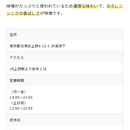
味噌がたっぷりと使われているため
濃厚な味わい
で、
おろしニ
ンニクの香ばしさ
が特徴です。
住所
東京都台東区上野6-12-1 JR高架下
アクセス
JR上野駅より徒歩２分
営業時間
〔月～金〕
14:00～23:00
〔土日祝〕
12:00～22:00
定休日