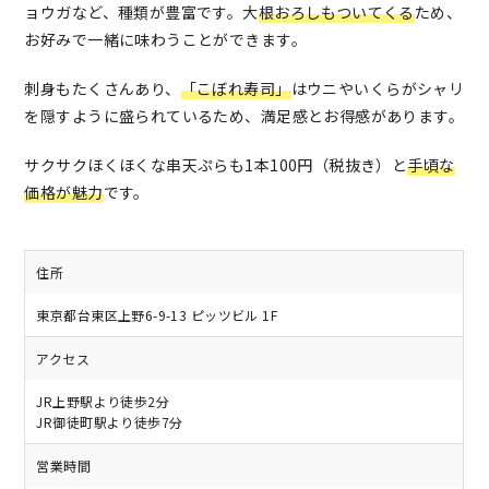
ョウガなど、種類が豊富です。大
根おろしもついてくる
ため、
お好みで一緒に味わうことができます。
刺身もたくさんあり、
「こぼれ寿司」
はウニやいくらがシャリ
を隠すように盛られているため、満足感とお得感があります。
サクサクほくほくな串天ぷらも1本100円（税抜き）と
手頃な
価格が魅力
です。
住所
東京都台東区上野6-9-13 ピッツビル 1F
アクセス
JR上野駅より徒歩2分
JR御徒町駅より徒歩7分
営業時間