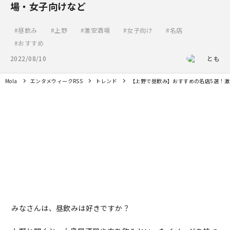
場・女子向けなど
昼飲み
上野
激安酒場
女子向け
名店
おすすめ
2022/08/10
とも
Mola
エンタメウィークRSS
トレンド
【上野で昼飲み】おすすめの名店5選！
みなさんは、昼飲みは好きですか？