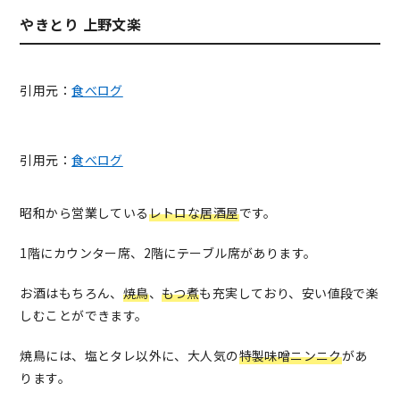
やきとり 上野文楽
引用元：
食べログ
引用元：
食べログ
昭和から営業している
レトロな居酒屋
です。
1階にカウンター席、2階にテーブル席があります。
お酒はもちろん、
焼鳥
、
もつ煮
も充実しており、安い値段で楽
しむことができます。
焼鳥には、塩とタレ以外に、大人気の
特製味噌ニンニク
があ
ります。