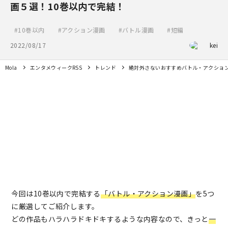
画５選！10巻以内で完結！
10巻以内
アクション漫画
バトル漫画
短編
2022/08/17
kei
Mola
エンタメウィークRSS
トレンド
絶対外さないおすすめバトル・アクション
今回は10巻以内で完結する
「バトル・アクション漫画」
を5つ
に厳選してご紹介します。
どの作品もハラハラドキドキするような内容なので、きっと
一