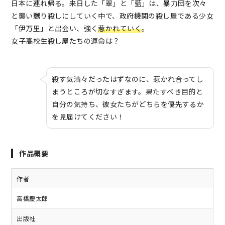
日本に連れ帰る。来日した「翠」と「藍」は、暴力団を次々
と襲い嬲り殺しにしていく中で、政府機関の殺し屋である少女
「伊万里」と出会い、強く
惹かれていく
。
女子高校生殺し屋たちの運命は？
殺す気満々だったはずなのに、惹かれ合ってし
まうところが切なすぎます。果たすべき目的と
自分の気持ち、彼女たちがどちらを優先するか
を見届けてください！
作品概要
作者
高橋慶太郎
出版社