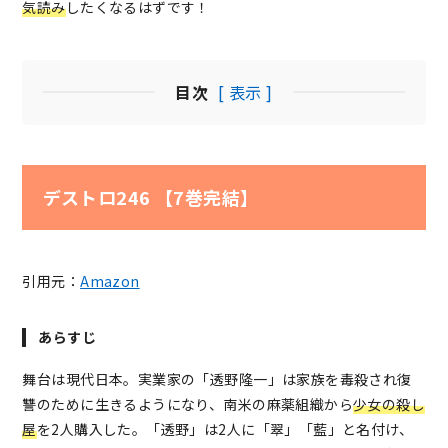
気読み
したくなるはずです！
目次
[ 表示 ]
デストロ246 【7巻完結】
引用元：
Amazon
あらすじ
舞台は現代日本。実業家の「透野隆一」は家族を毒殺され復
讐のために生きるようになり、南米の麻薬組織から
少女の殺し
屋
を2人購入した。「透野」は2人に「翠」「藍」と名付け、