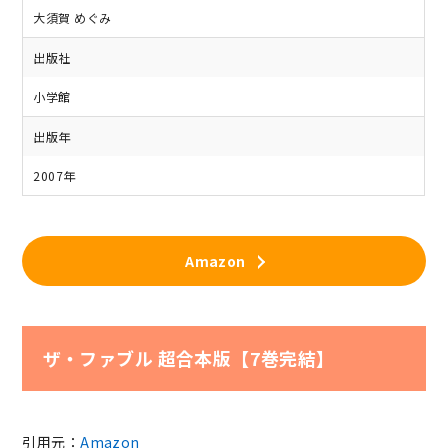
大須賀 めぐみ
出版社
小学館
出版年
2007年
Amazon
ザ・ファブル 超合本版【7巻完結】
引用元：
Amazon