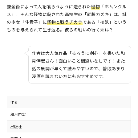
錬金術によって人を喰らうように造られた
怪物
「ホムンクル
ス」。そんな怪物に殺された高校生の「武藤カズキ」は、謎
の少女「斗貴子」に
怪物と戦うチカラ
である「核鉄」という
ものを与えられて生き返る。彼らの戦いの行く末は？
作者は大人気作品「るろうに剣心」を書いた和
月伸宏さん！面白いこと間違いなしです！また
話の展開が早くて読みやすいので、普段あまり
漫画を読まない方にもおすすめです。
作者
和月伸宏
出版社