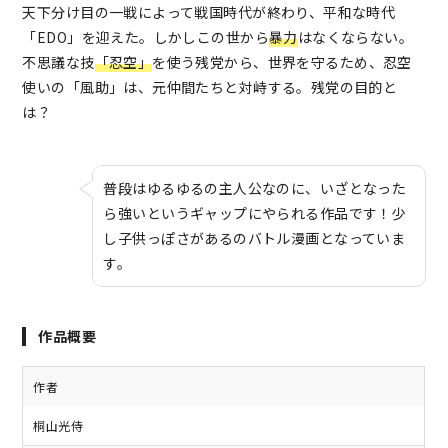
天下分け目の一戦によって戦国時代が終わり、平和な時代
「EDO」を迎えた。しかしこの世から
暴力
はなくならない。
不思議な技
「忍空」
を使う残党から、世界を守るため、忍空
使いの「風助」は、元仲間たちと対峙する。残党の目的と
は？
普段はゆるゆるの主人公なのに、いざとなった
ら強いというギャップにやられる作品です！少
し子供っぽさがあるのバトル漫画となっていま
す。
作品概要
作者
桐山光侍