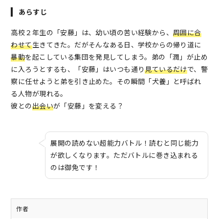
あらすじ
高校２年生の「安藤」は、幼い頃の苦い経験から、
周囲に合
わせて
生きてきた。だがそんなある日、学校からの帰り道に
暴動
を起こしている集団を発見してしまう。弟の「潤」が止め
に入ろうとするも、「安藤」はいつも通り
見ているだけ
で、警
察に任せようと弟を引き止めた。その瞬間「犬養」と呼ばれ
る人物が現れる。
彼との
出会い
が「安藤」を変える？
展開の読めない超能力バトル！読むと同じ能力
が欲しくなります。ただバトルに巻き込まれる
のは御免です！
作者