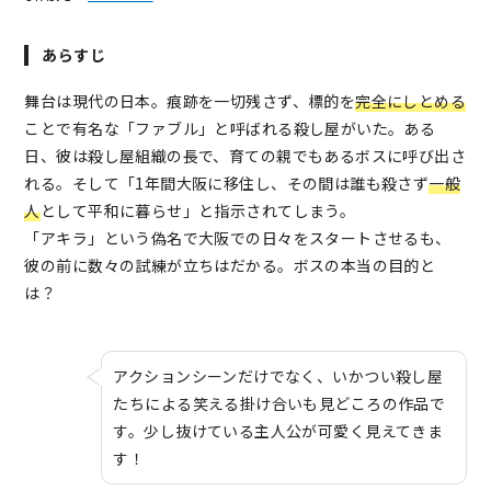
あらすじ
舞台は現代の日本。痕跡を一切残さず、標的を
完全にしとめる
ことで有名な「ファブル」と呼ばれる殺し屋がいた。ある
日、彼は殺し屋組織の長で、育ての親でもあるボスに呼び出さ
れる。そして「1年間大阪に移住し、その間は誰も殺さず
一般
人
として平和に暮らせ」と指示されてしまう。
「アキラ」という偽名で大阪での日々をスタートさせるも、
彼の前に数々の試練が立ちはだかる。ボスの本当の目的と
は？
アクションシーンだけでなく、いかつい殺し屋
たちによる笑える掛け合いも見どころの作品で
す。少し抜けている主人公が可愛く見えてきま
す！