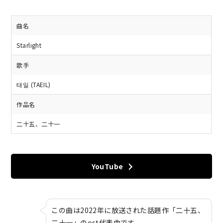
曲名
Starlight
歌手
태일 (TAEIL)
作品名
二十五、二十一
YouTube
この曲は2022年に放送された話題作「二十五、
二十一」のost代表曲です。