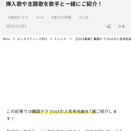
挿入歌や主題歌を歌手と一緒にご紹介！
韓国ドラマ
ost
愛の不時着
人気
2022/11/03
シル
Mola
エンタメウィークRSS
トレンド
【2024最新】韓国ドラマostの人気有
この記事では
韓国ドラマostの人気有名曲を7選
ご紹介しま
す！