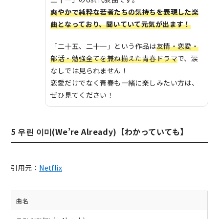
爽やかで純粋な若者たちの気持ちを表現した楽
曲となっており、聞いていて元気が出ます！
「二十五、二十一」という作品は
友情・恋愛・
部活・勉強全てを兼ね揃えた青春ドラマ
で、涙
なしでは見られません！
恋愛だけでなく青春も一緒に楽しみたい方は、
ぜひ見てください！
5 우린 이미(We’re Already)【わかっていても】
引用元：
Netflix
曲名