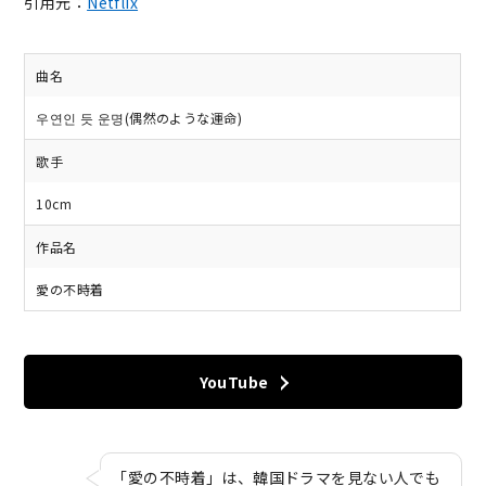
引用元：
Netflix
曲名
우연인 듯 운명(偶然のような運命)
歌手
10cm
作品名
愛の不時着
YouTube
「愛の不時着」は、韓国ドラマを見ない人でも