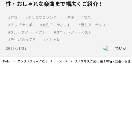
性・おしゃれな楽曲まで幅広くご紹介！
定番
クリスマスソング
洋楽
有名
アップテンポ
女性アーティスト
男性アーティスト
グループアーティスト
ユニットアーティスト
子供が歌ってる
オシャレ
2022/11/27
れいか
Mola
エンタメウィークRSS
トレンド
クリスマス洋楽40選！有名・定番〜女性