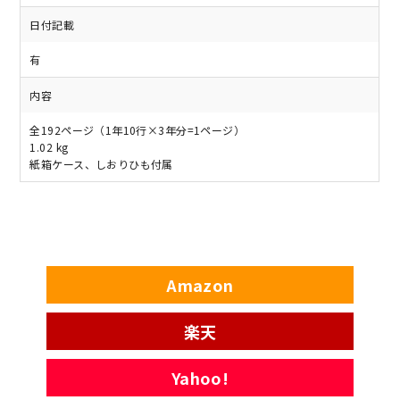
日付記載
有
内容
全192ページ（1年10行×3年分=1ページ）
1.02 kg
紙箱ケース、しおりひも付属
Amazon
楽天
Yahoo!