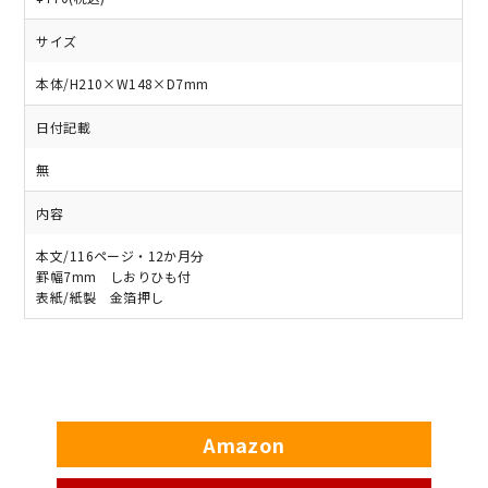
サイズ
本体/H210×W148×D7mm
日付記載
無
内容
本文/116ページ・12か月分
罫幅7mm しおりひも付
表紙/紙製 金箔押し
Amazon