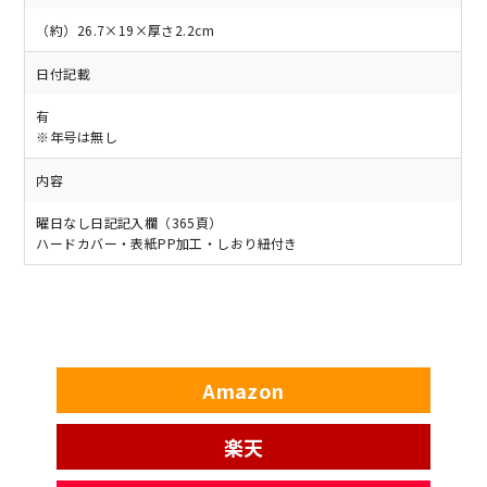
（約）26.7×19×厚さ2.2cm
日付記載
有
※年号は無し
内容
曜日なし日記記入欄（365頁）
ハードカバー・表紙PP加工・しおり紐付き
Amazon
楽天