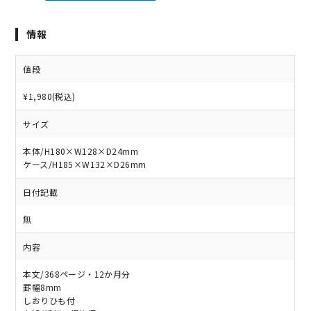
情報
値段
¥1,980(税込)
サイズ
本体/H180×W128×D24mm
ケース/H185×W132×D26mm
日付記載
無
内容
本文/368ページ・12か月分
罫幅8mm
しおりひも付