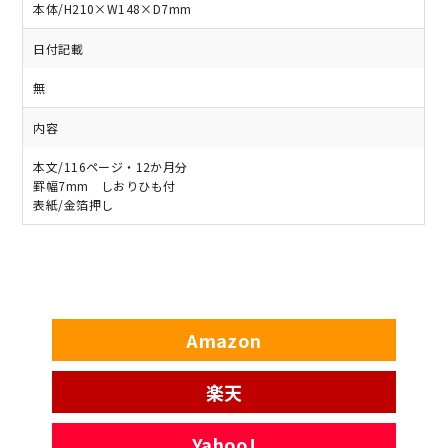
本体/H210×W148×D7mm
日付記載
無
内容
本文/116ページ・12か月分
罫幅7mm しおりひも付
表紙/金箔押し
Amazon
楽天
Yahoo!